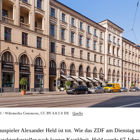
olf / Wikimedia Commons, CC BY-SA 3.0 DE ·
Quelle
auspieler Alexander Held ist tot. Wie das ZDF am Dienstag mit
arakterdarsteller nach kurzer Krankheit. Held wurde 67 Jahre 