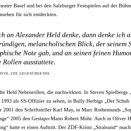
heater Basel und bei den Salzburger Festspielen auf der Bühn
nsehen für sich entdeckten.
ch an Alexander Held denke, dann denke ich a
ründigen, melancholischen Blick, der seinem S
phische Note gab, und an seinen feinen Humor
e Rollen ausstattete.
RVOS, ZDF, GEGENÜBER DPA
lte Held Nebenrollen, die nachwirkten. In Steven Spielbergs 
r 1993 als SS-Offizier zu sehen, in Bully Herbigs „Der Schuh
er 2001 den Schriftsteller Karl May, in Marc Rothemunds „Sop
Tage“ 2005 den Gestapo-Mann Robert Mohr. Auch in Oliver H
ng“ hatte er einen Auftritt. Der ZDF-Krimi „Stralsund“ mach