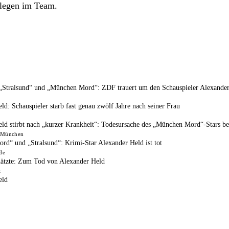
legen im Team.
„Stralsund“ und „München Mord“: ZDF trauert um den Schauspieler Alexande
ld: Schauspieler starb fast genau zwölf Jahre nach seiner Frau
ld stirbt nach „kurzer Krankheit“: Todesursache des „München Mord“-Stars b
 München
d“ und „Stralsund“: Krimi-Star Alexander Held ist tot
de
hätzte: Zum Tod von Alexander Held
z
eld