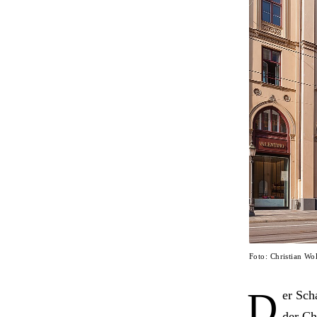
Foto: Christian W
D
er Sch
der Ch