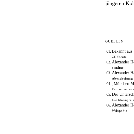
jüngeren Kol
QUELLEN
Bekannt aus 
ZDFheute
Alexander He
t-online
Alexander He
Abendzeitung
„München Mor
Fernsehserien.
Der Untersc
Die Rheinpfal
Alexander H
Wikipedia