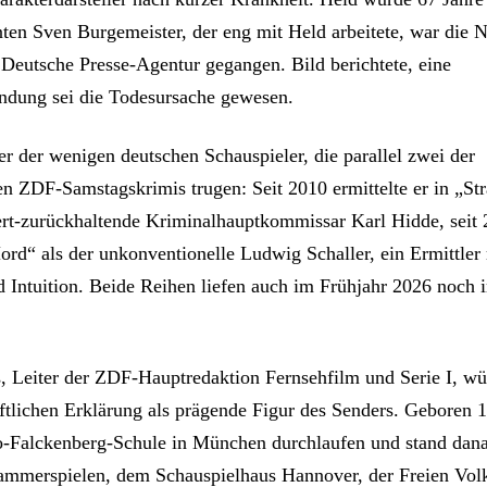
ten Sven Burgemeister, der eng mit Held arbeitete, war die N
e Deutsche Presse-Agentur gegangen. Bild berichtete, eine
dung sei die Todesursache gewesen.
er der wenigen deutschen Schauspieler, die parallel zwei der
en ZDF-Samstagskrimis trugen: Seit 2010 ermittelte er in „Str
iert-zurückhaltende Kriminalhauptkommissar Karl Hidde, seit 
d“ als der unkonventionelle Ludwig Schaller, ein Ermittler
 Intuition. Beide Reihen liefen auch im Frühjahr 2026 noch
, Leiter der ZDF-Hauptredaktion Fernsehfilm und Serie I, wü
iftlichen Erklärung als prägende Figur des Senders. Geboren 1
o-Falckenberg-Schule in München durchlaufen und stand dan
mmerspielen, dem Schauspielhaus Hannover, der Freien Vol