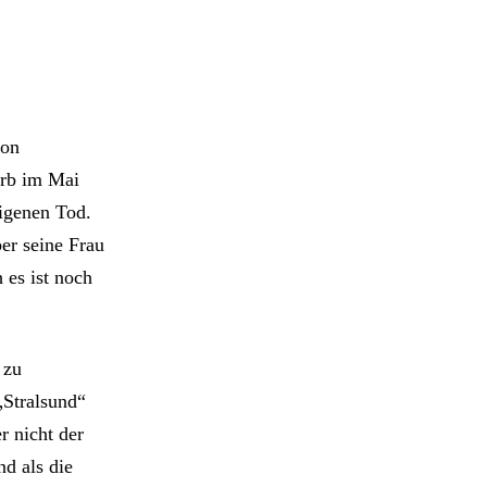
von
arb im Mai
igenen Tod.
er seine Frau
 es ist noch
 zu
„Stralsund“
r nicht der
d als die