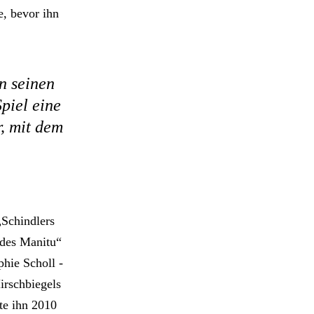
e, bevor ihn
n seinen
piel eine
, mit dem
„Schindlers
 des Manitu“
hie Scholl -
irschbiegels
te ihn 2010