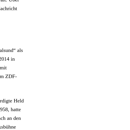
achricht
alsund“ als
2014 in
 mit
 im ZDF-
rdigte Held
958, hatte
ach an den
ksbühne