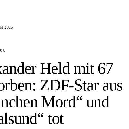
M 2026
TUR
ander Held mit 67
orben: ZDF-Star aus
nchen Mord“ und
alsund“ tot