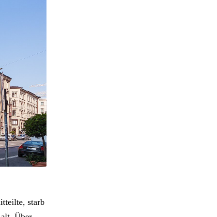
teilte, starb
alt. Über