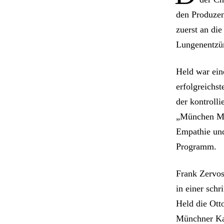
den Produzen
zuerst an di
Lungenentzün
Held war ein
erfolgreichst
der kontroll
„München Mor
Empathie und
Programm.
Frank Zervos
in einer schr
Held die Ott
Münchner Ka