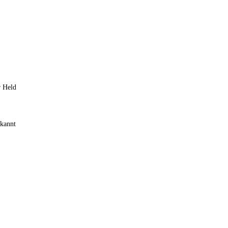
r Held
ekannt