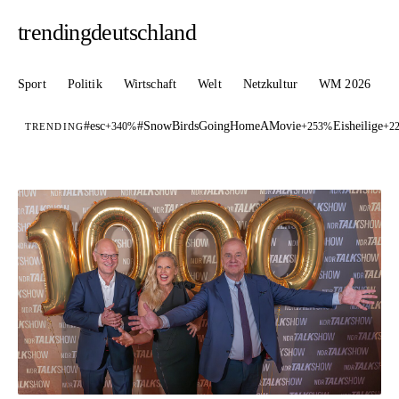
trendingdeutschland
Sport
Politik
Wirtschaft
Welt
Netzkultur
WM 2026
#esc
#SnowBirdsGoingHomeAMovie
Eisheilige
+340%
+253%
+2
TRENDING