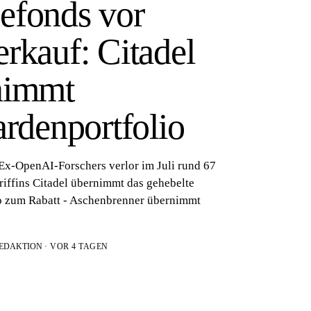
efonds vor
rkauf: Citadel
nimmt
ardenportfolio
Ex-OpenAI-Forschers verlor im Juli rund 67
riffins Citadel übernimmt das gehebelte
o zum Rabatt - Aschenbrenner übernimmt
.
REDAKTION
· VOR 4 TAGEN