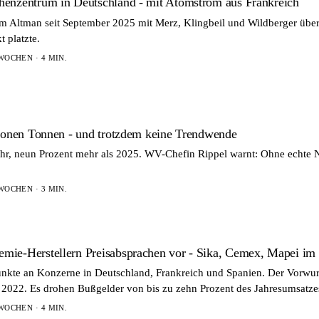
enzentrum in Deutschland - mit Atomstrom aus Frankreich
am Altman seit September 2025 mit Merz, Klingbeil und Wildberger über
 platzte.
WOCHEN · 4 MIN.
lionen Tonnen - und trotzdem keine Trendwende
hr, neun Prozent mehr als 2025. WV-Chefin Rippel warnt: Ohne echte 
WOCHEN · 3 MIN.
ie-Herstellern Preisabsprachen vor - Sika, Cemex, Mapei im 
nkte an Konzerne in Deutschland, Frankreich und Spanien. Der Vorwurf
2022. Es drohen Bußgelder von bis zu zehn Prozent des Jahresumsatze
WOCHEN · 4 MIN.