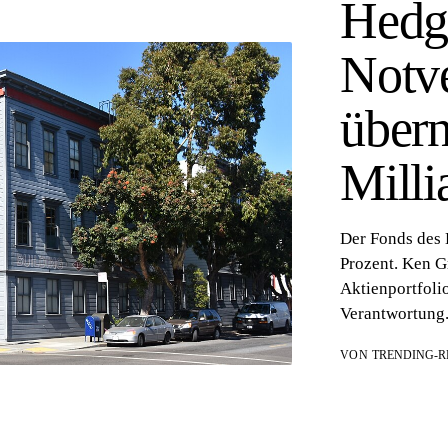
Hedg
Notve
über
Milli
Der Fonds des 
Prozent. Ken G
Aktienportfoli
Verantwortung
VON
TRENDING-