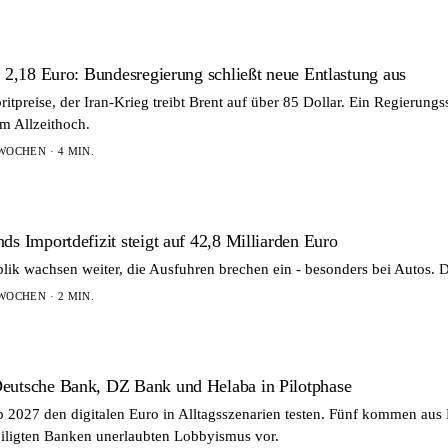
i 2,18 Euro: Bundesregierung schließt neue Entlastung aus
ritpreise, der Iran-Krieg treibt Brent auf über 85 Dollar. Ein Regierun
em Allzeithoch.
WOCHEN · 4 MIN.
ds Importdefizit steigt auf 42,8 Milliarden Euro
lik wachsen weiter, die Ausfuhren brechen ein - besonders bei Autos. D
WOCHEN · 2 MIN.
eutsche Bank, DZ Bank und Helaba in Pilotphase
ab 2027 den digitalen Euro in Alltagsszenarien testen. Fünf kommen au
iligten Banken unerlaubten Lobbyismus vor.