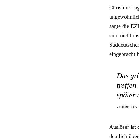
Christine Lag
ungewöhnlich
sagte die EZ
sind nicht d
Süddeutschen
eingebracht h
Das grö
treffen
später 
- CHRISTIN
Auslöser ist
deutlich über