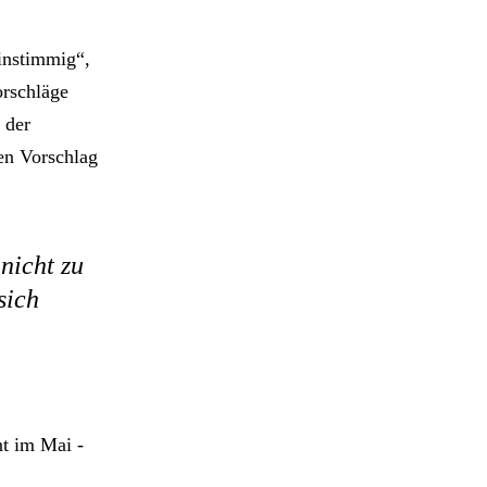
instimmig“,
orschläge
 der
en Vorschlag
nicht zu
sich
nt im Mai -