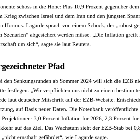
nente schoss in die Höhe: Plus 10,9 Prozent gegenüber dem 
m Krieg zwischen Israel und dem Iran und den jüngsten Spa
on Hormus. Lagarde sprach von einem Schock, der „robust g
n Szenarien“ abgesichert werden müsse. „Die Inflation greift 
schaft um sich“, sagte sie laut Reuters.
rgezeichneter Pfad
ei den Senkungsrunden ab Sommer 2024 will sich die EZB ni
tte festlegen. „Wir verpflichten uns nicht zu einem bestimmt
rde laut deutscher Mitschrift auf der EZB-Website. Entschie
itzung, auf Basis neuer Daten. Die Notenbank veröffentlichte 
n Projektionen: 3,0 Prozent Inflation für 2026, 2,3 Prozent für
kkehr auf das Ziel. Das Wachstum sieht der EZB-Stab bei 0,8
 „nicht ernsthaft gefährdet“, wie Lagarde sagte.