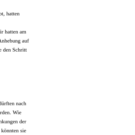
t, hatten
ir hatten am
 Anhebung auf
 den Schritt
dürften nach
erden. Wie
enkungen der
 könnten sie