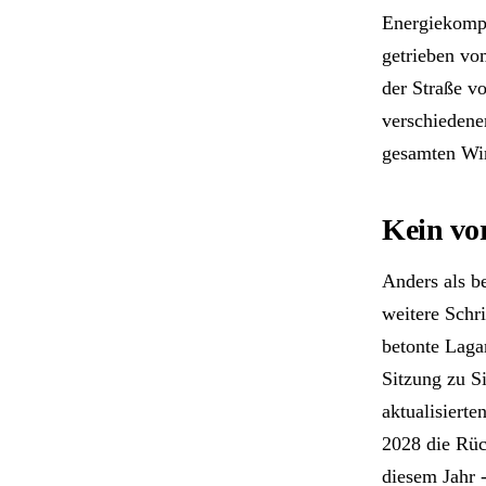
Energiekompo
getrieben vo
der Straße v
verschiedene
gesamten Wirt
Kein vo
Anders als b
weitere Schri
betonte Laga
Sitzung zu S
aktualisierte
2028 die Rüc
diesem Jahr -