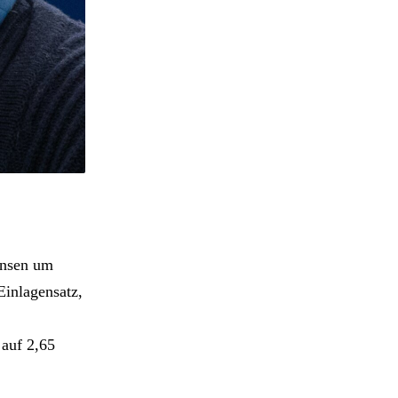
insen um
Einlagensatz,
 auf 2,65