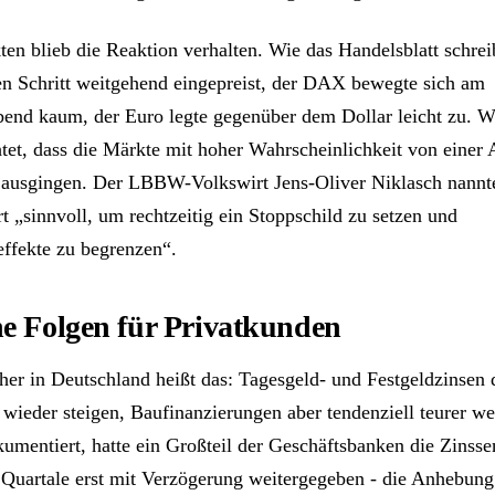
en blieb die Reaktion verhalten. Wie das Handelsblatt schreib
en Schritt weitgehend eingepreist, der DAX bewegte sich am
end kaum, der Euro legte gegenüber dem Dollar leicht zu. W
htet, dass die Märkte mit hoher Wahrscheinlichkeit von einer
 ausgingen. Der LBBW-Volkswirt Jens-Oliver Niklasch nannte
t „sinnvoll, um rechtzeitig ein Stoppschild zu setzen und
ffekte zu begrenzen“.
he Folgen für Privatkunden
her in Deutschland heißt das: Tagesgeld- und Festgeldzinsen 
 wieder steigen, Baufinanzierungen aber tendenziell teurer w
kumentiert, hatte ein Großteil der Geschäftsbanken die Zinss
Quartale erst mit Verzögerung weitergegeben - die Anhebung