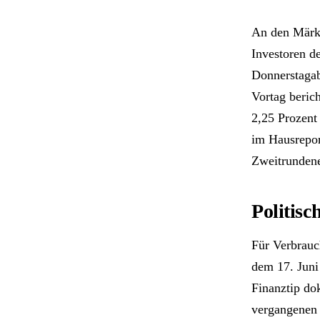
An den Märkt
Investoren d
Donnerstagab
Vortag beric
2,25 Prozent
im Hausrepor
Zweitrundene
Politisc
Für Verbrauc
dem 17. Juni
Finanztip do
vergangenen 