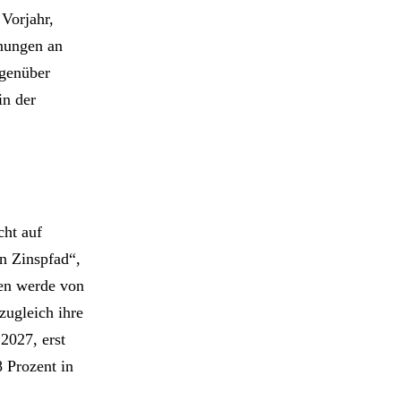
Vorjahr,
nnungen an
egenüber
in der
cht auf
en Zinspfad“,
den werde von
zugleich ihre
 2027, erst
 Prozent in