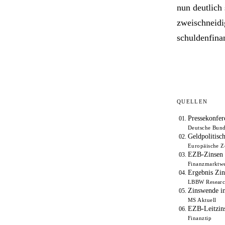
nun deutlich 
zweischneidig
schuldenfina
QUELLEN
Pressekonfer
Deutsche Bun
Geldpolitisc
Europäische Z
EZB-Zinsen 
Finanzmarktwe
Ergebnis Zin
LBBW Resear
Zinswende in
MS Aktuell
EZB-Leitzins
Finanztip