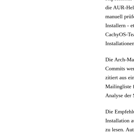
die AUR-Helf
manuell prüf
Installern -
CachyOS-Team 
Installationen
Die Arch-Mai
Commits werd
zitiert aus 
Mailingliste 
Analyse der S
Die Empfehlu
Installation
zu lesen. Au