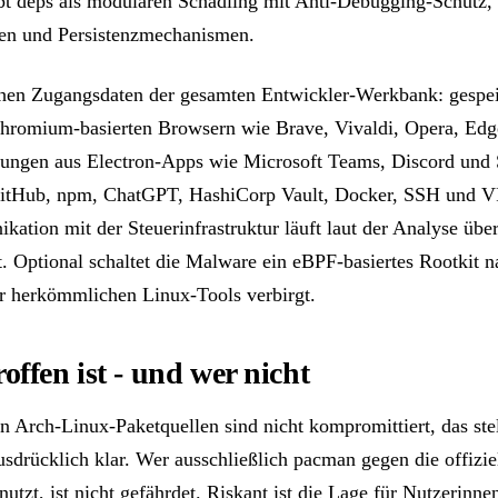
ibt deps als modularen Schädling mit Anti-Debugging-Schutz,
en und Persistenzmechanismen.
ehen Zugangsdaten der gesamten Entwickler-Werkbank: gespei
hromium-basierten Browsern wie Brave, Vivaldi, Opera, Edg
ungen aus Electron-Apps wie Microsoft Teams, Discord und 
GitHub, npm, ChatGPT, HashiCorp Vault, Docker, SSH und V
ation mit der Steuerinfrastruktur läuft laut der Analyse über
. Optional schaltet die Malware ein eBPF-basiertes Rootkit n
r herkömmlichen Linux-Tools verbirgt.
offen ist - und wer nicht
en Arch-Linux-Paketquellen sind nicht kompromittiert, das stel
usdrücklich klar. Wer ausschließlich pacman gegen die offizie
nutzt, ist nicht gefährdet. Riskant ist die Lage für Nutzerinne