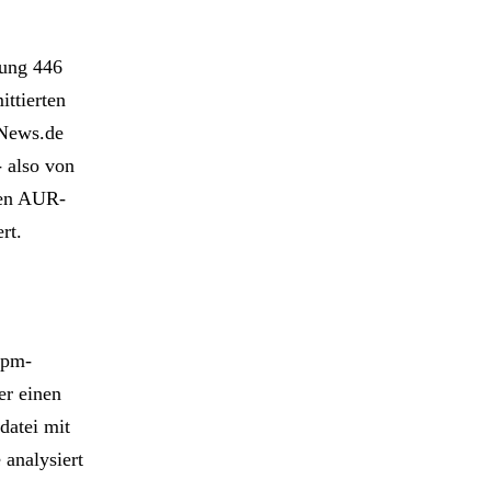
lung 446
ttierten
xNews.de
- also von
ren AUR-
rt.
npm-
er einen
datei mit
analysiert