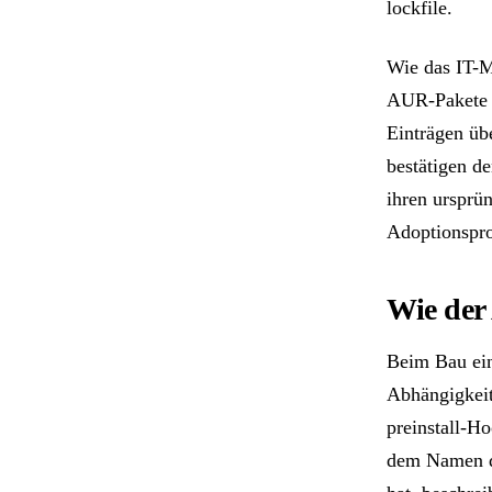
lockfile.
Wie das IT-M
AUR-Pakete b
Einträgen ü
bestätigen de
ihren ursprü
Adoptionspro
Wie der 
Beim Bau ein
Abhängigkeit
preinstall-H
dem Namen de