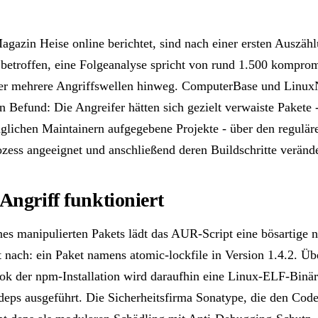
agazin Heise online berichtet, sind nach einer ersten Auszäh
etroffen, eine Folgeanalyse spricht von rund 1.500 kompromi
ber mehrere Angriffswellen hinweg. ComputerBase und Linu
n Befund: Die Angreifer hätten sich gezielt verwaiste Pakete 
nglichen Maintainern aufgegebene Projekte - über den regulä
zess angeeignet und anschließend deren Buildschritte verände
Angriff funktioniert
es manipulierten Pakets lädt das AUR-Script eine bösartige 
 nach: ein Paket namens atomic-lockfile in Version 1.4.2. Üb
ook der npm-Installation wird daraufhin eine Linux-ELF-Binär
ps ausgeführt. Die Sicherheitsfirma Sonatype, die den Code 