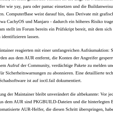
er wie yay, paru oder pamac einsetzen und die Buildanweisu
en. ComputerBase weist darauf hin, dass Derivate mit grafi
 etwa CachyOS und Manjaro - dadurch ein höheres Risiko trag
stellt im Forum bereits ein Prüfskript bereit, mit dem sich i
 identifizieren lassen.
ntainer reagierten mit einer umfangreichen Aufräumaktion: 
en aus dem AUR entfernt, die Konten der Angreifer gesperrt
einem Aufruf der Community, verdächtige Pakete zu melden u
für Sicherheitswarnungen zu abonnieren. Eine detaillierte tec
chadsoftware ist auf ioctl.fail dokumentiert.
ng der Maintainer bleibt unverändert die altbekannte: Vor je
 aus dem AUR sind PKGBUILD-Dateien und die hinterlegten B
tomatisierte AUR-Helfer, die diesen Schritt überspringen, hab