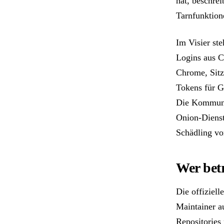
hat, beschre
Tarnfunktion
Im Visier st
Logins aus C
Chrome, Sitz
Tokens für 
Die Kommunik
Onion-Dienst
Schädling vo
Wer betr
Die offiziell
Maintainer a
Repositories 