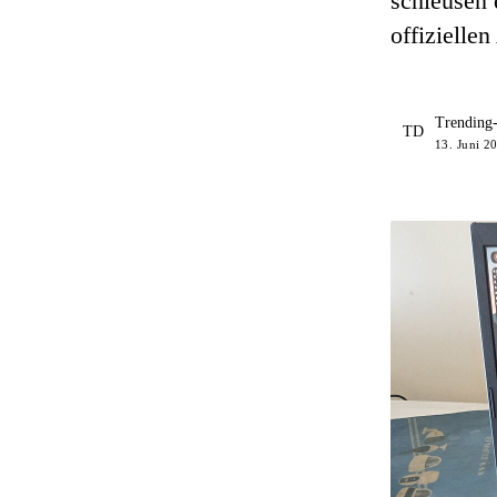
schleusen 
offizielle
Trending
TD
13. Juni 20