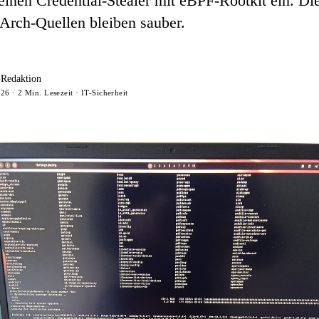
einen Credential-Stealer mit eBPF-Rootkit ein. Di
n Arch-Quellen bleiben sauber.
-Redaktion
26 · 2 Min. Lesezeit · IT-Sicherheit