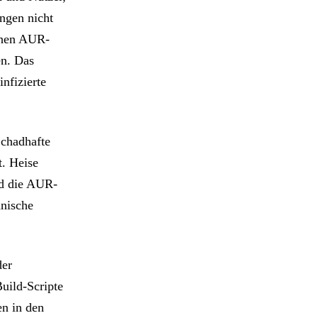
ngen nicht
schen AUR-
en. Das
nfizierte
Schadhafte
. Heise
nd die AUR-
hnische
der
uild-Scripte
en in den