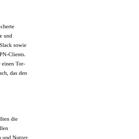
cherte
e und
Slack sowie
PN-Clients.
 einen Tor-
ach, das den
lten die
llen
n und Nutzer,