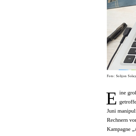
Foto: Solijon Sol
E
ine gro
getroff
Juni manipul
Rechnern von
Kampagne „A