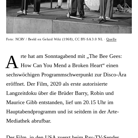
Foto: NCRV / Beeld en Geluid Wiki (1968), CC BY-SA 3.0 NL ·
Quelle
A
rte hat am Sonntagabend mit „The Bee Gees:
How Can You Mend a Broken Heart“ einen
sechswöchigen Programmschwerpunkt zur Disco-Ära
eröffnet. Der Film, 2020 als erste autorisierte
Langzeitdoku über die Brüder Barry, Robin und
Maurice Gibb entstanden, lief um 20.15 Uhr im
Hauptabendprogramm und ist seitdem in der Arte-
Mediathek abrufbar.
Der Film, in den USA zuerst beim Pay-TV-Sender