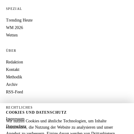
SPEZIAL
Trending Heute
WM 2026
Wetten
ÜBER
Redaktion
Kontakt
Methodik
Archiv
RSS-Feed
RECHTLICHES
COOKIES UND DATENSCHUTZ
Impressum
Wir nutzen Cookies und ähnliche Technologien, um Inhalte
Datenschutz
einzubinden, die Nutzung der Website zu analysieren und unser
Angebot zu verbessern. Einige davon werden von Drittanbietern