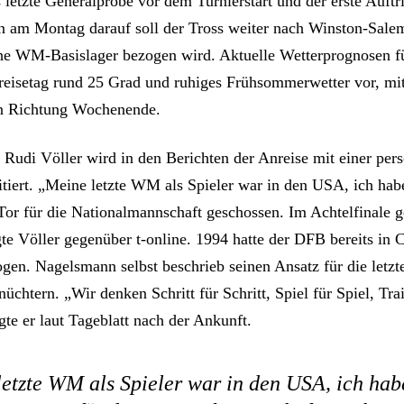
letzte Generalprobe vor dem Turnierstart und der erste Auftri
 am Montag darauf soll der Tross weiter nach Winston-Salem
che WM-Basislager bezogen wird. Aktuelle Wetterprognosen f
eisetag rund 25 Grad und ruhiges Frühsommerwetter vor, mit
n Richtung Wochenende.
 Rudi Völler wird in den Berichten der Anreise mit einer per
itiert. „Meine letzte WM als Spieler war in den USA, ich ha
 Tor für die Nationalmannschaft geschossen. Im Achtelfinale 
gte Völler gegenüber t-online. 1994 hatte der DFB bereits in 
ogen. Nagelsmann selbst beschrieb seinen Ansatz für die letzt
üchtern. „Wir denken Schritt für Schritt, Spiel für Spiel, Tra
gte er laut Tageblatt nach der Ankunft.
etzte WM als Spieler war in den USA, ich ha