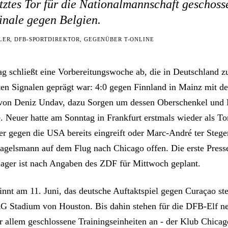
tztes Tor für die Nationalmannschaft geschoss
inale gegen Belgien.
LLER, DFB-SPORTDIREKTOR, GEGENÜBER T-ONLINE
ag schließt eine Vorbereitungswoche ab, die in Deutschland zu
en Signalen geprägt war: 4:0 gegen Finnland in Mainz mit d
von Deniz Undav, dazu Sorgen um dessen Oberschenkel und
 Neuer hatte am Sonntag in Frankfurt erstmals wieder als To
b er gegen die USA bereits eingreift oder Marc-André ter Steg
 Nagelsmann auf dem Flug nach Chicago offen. Die erste Pres
lager ist nach Angaben des ZDF für Mittwoch geplant.
nt am 11. Juni, das deutsche Auftaktspiel gegen Curaçao ste
G Stadium von Houston. Bis dahin stehen für die DFB-Elf 
 allem geschlossene Trainingseinheiten an - der Klub Chicago