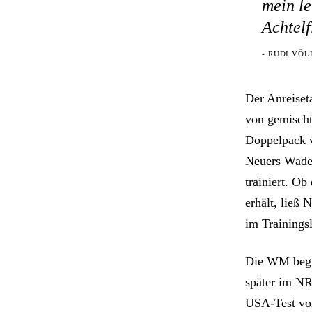
mein le
Achtelf
- RUDI VÖ
Der Anreiset
von gemischt
Doppelpack 
Neuers Wade.
trainiert. O
erhält, ließ
im Trainings
Die WM begin
später im NR
USA-Test vor