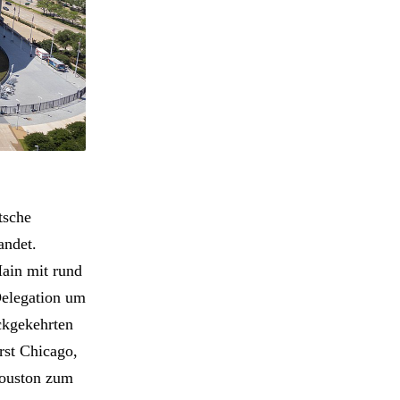
tsche
andet.
ain mit rund
Delegation um
ckgekehrten
rst Chicago,
Houston zum