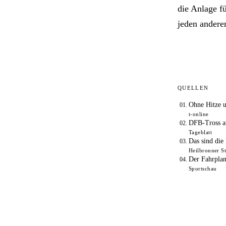
die Anlage f
jeden andere
QUELLEN
Ohne Hitze 
t-online
DFB-Tross a
Tageblatt
Das sind di
Heilbronner S
Der Fahrpla
Sportschau