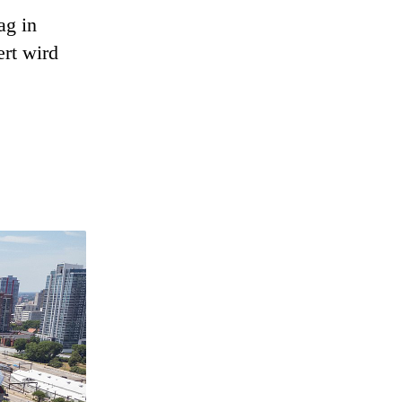
ag in
ert wird