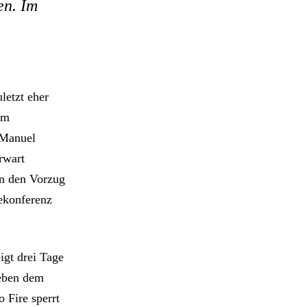
en. Im
letzt eher
em
 Manuel
rwart
en den Vorzug
sekonferenz
igt drei Tage
neben dem
 Fire sperrt