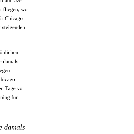
tt auf US-
 fliegen, wo
ür Chicago
 steigenden
sönlichen
be damals
gegen
Chicago
en Tage vor
ining für
be damals