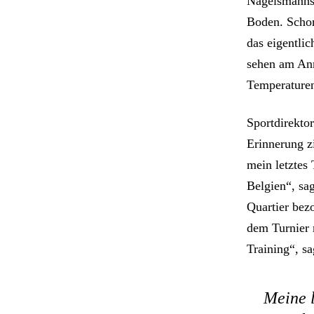
Nagelsmanns 
Boden. Schon
das eigentli
sehen am Anr
Temperature
Sportdirektor
Erinnerung z
mein letztes
Belgien“, sa
Quartier bez
dem Turnier n
Training“, sa
Meine l