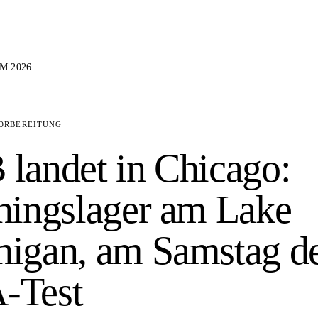
M 2026
ORBEREITUNG
landet in Chicago:
ningslager am Lake
igan, am Samstag d
-Test