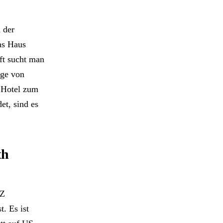
 der
as Haus
ft sucht man
age von
 Hotel zum
et, sind es
th
SZ
. Es ist