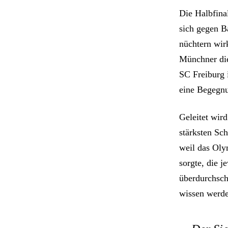
Die Halbfina
sich gegen Ba
nüchtern wirk
Münchner die 
SC Freiburg 
eine Begegnun
Geleitet wird
stärksten Sch
weil das Oly
sorgte, die j
überdurchsch
wissen werde