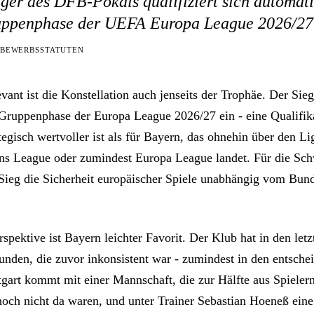
ger des DFB-Pokals qualifiziert sich automati
uppenphase der UEFA Europa League 2026/27
TBEWERBSSTATUTEN
evant ist die Konstellation auch jenseits der Trophäe. Der Sieg
e Gruppenphase der Europa League 2026/27 ein - eine Qualifika
ategisch wertvoller ist als für Bayern, das ohnehin über den L
s League oder zumindest Europa League landet. Für die Sc
 Sieg die Sicherheit europäischer Spiele unabhängig vom Bund
spektive ist Bayern leichter Favorit. Der Klub hat in den le
unden, die zuvor inkonsistent war - zumindest in den entsche
tgart kommt mit einer Mannschaft, die zur Hälfte aus Spielern
ch nicht da waren, und unter Trainer Sebastian Hoeneß eine