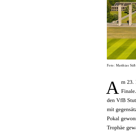
Foto: Matthias Sü
A
m 23. 
Finale
den VfB Stutt
mit gegensät
Pokal gewonn
Trophäe gewa