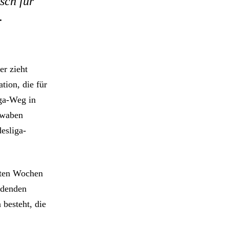
sch für
.
er zieht
tion, die für
iga-Weg in
hwaben
esliga-
tzten Wochen
idenden
 besteht, die