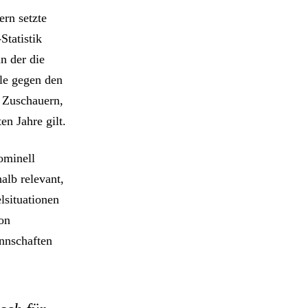
ern setzte
Statistik
n der die
ale gegen den
 Zuschauern,
en Jahre gilt.
ominell
alb relevant,
lsituationen
son
annschaften