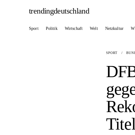
trendingdeutschland
Sport
Politik
Wirtschaft
Welt
Netzkultur
W
SPORT
/
BUN
DFB
gege
Reko
Tite