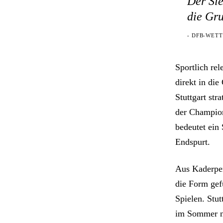
Der Sie
die Gr
- DFB-WET
Sportlich rel
direkt in di
Stuttgart str
der Champion
bedeutet ein
Endspurt.
Aus Kaderper
die Form gef
Spielen. Stut
im Sommer no