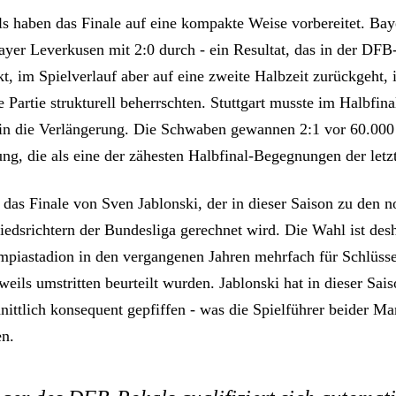
ls haben das Finale auf eine kompakte Weise vorbereitet. Bay
yer Leverkusen mit 2:0 durch - ein Resultat, das in der DFB-
t, im Spielverlauf aber auf eine zweite Halbzeit zurückgeht, i
Partie strukturell beherrschten. Stuttgart musste im Halbfin
in die Verlängerung. Die Schwaben gewannen 2:1 vor 60.000
g, die als eine der zähesten Halbfinal-Begegnungen der letzt
 das Finale von Sven Jablonski, der in dieser Saison zu den n
iedsrichtern der Bundesliga gerechnet wird. Die Wahl ist desh
mpiastadion in den vergangenen Jahren mehrfach für Schlüsse
eweils umstritten beurteilt wurden. Jablonski hat in dieser Sai
nittlich konsequent gepfiffen - was die Spielführer beider M
n.