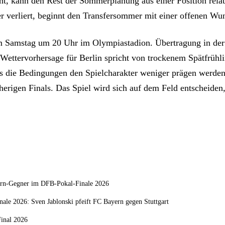
nt, kann den Rest der Sommerplanung aus einer Position relat
er verliert, beginnt den Transfersommer mit einer offenen Wu
am Samstag um 20 Uhr im Olympiastadion. Übertragung in d
 Wettervorhersage für Berlin spricht von trockenem Spätfrühl
ss die Bedingungen den Spielcharakter weniger prägen werden 
erigen Finals. Das Spiel wird sich auf dem Feld entscheiden,
rn-Gegner im DFB-Pokal-Finale 2026
ale 2026: Sven Jablonski pfeift FC Bayern gegen Stuttgart
inal 2026