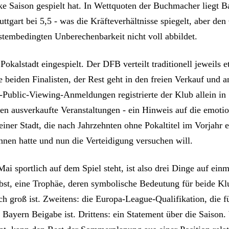
rke Saison gespielt hat. In Wettquoten der Buchmacher liegt B
uttgart bei 5,5 - was die Kräfteverhältnisse spiegelt, aber d
ystembedingten Unberechenbarkeit nicht voll abbildet.
s Pokalstadt eingespielt. Der DFB verteilt traditionell jeweils
e beiden Finalisten, der Rest geht in den freien Verkauf und 
Public-Viewing-Anmeldungen registrierte der Klub allein in 
en ausverkaufte Veranstaltungen - ein Hinweis auf die emotio
iner Stadt, die nach Jahrzehnten ohne Pokaltitel im Vorjahr 
nen hatte und nun die Verteidigung versuchen will.
i sportlich auf dem Spiel steht, ist also drei Dinge auf einm
lbst, eine Trophäe, deren symbolische Bedeutung für beide Kl
ch groß ist. Zweitens: die Europa-League-Qualifikation, die fü
 Bayern Beigabe ist. Drittens: ein Statement über die Saison.