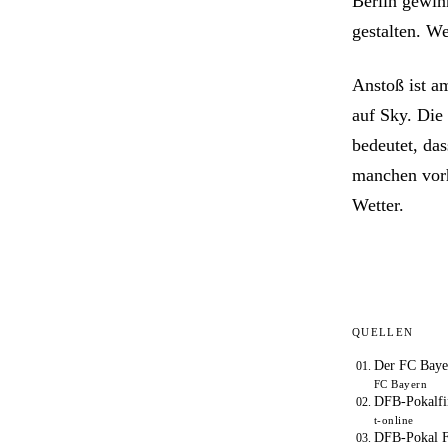
Berlin gewin
gestalten. W
Anstoß ist 
auf Sky. Die
bedeutet, da
manchen vorh
Wetter.
QUELLEN
Der FC Baye
FC Bayern
DFB-Pokalfin
t-online
DFB-Pokal F