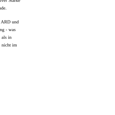
iver Stärke
nde.
er ARD und
ing - was
als in
 nicht im