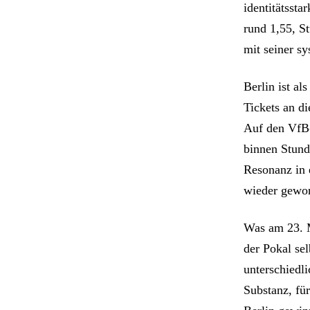
identitätssta
rund 1,55, St
mit seiner s
Berlin ist al
Tickets an di
Auf den VfB-
binnen Stund
Resonanz in e
wieder gewon
Was am 23. Ma
der Pokal se
unterschiedli
Substanz, für