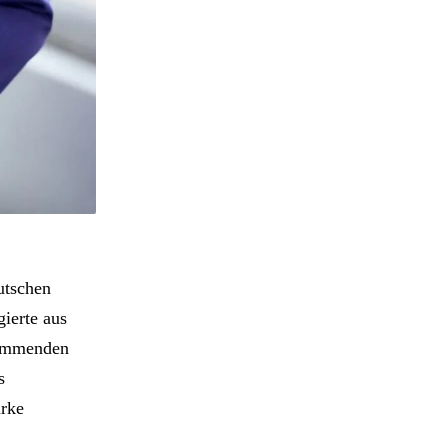
utschen
ierte aus
kommenden
s
arke