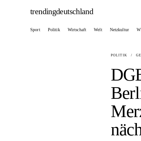
trendingdeutschland
Sport
Politik
Wirtschaft
Welt
Netzkultur
W
POLITIK
/
G
DGB
Berl
Merz
näch