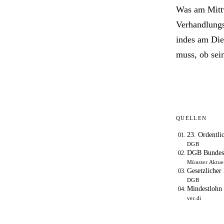
Was am Mittw
Verhandlungs
indes am Die
muss, ob sei
QUELLEN
23. Ordentli
DGB
DGB Bundesko
Münster Aktue
Gesetzlicher
DGB
Mindestlohn 
ver.di