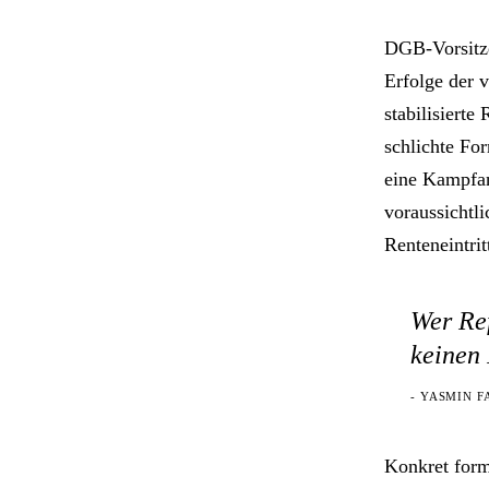
DGB-Vorsitze
Erfolge der 
stabilisierte
schlichte Fo
eine Kampfan
voraussichtli
Renteneintrit
Wer Ref
keinen 
- YASMIN F
Konkret form