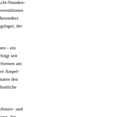
Acht-Stunden-
nvestitionen
 besonders
gslager, der
en - ein
folgt seit
Reformen am
der Ampel-
naten den
fentliche
efensiv- und
lung, der