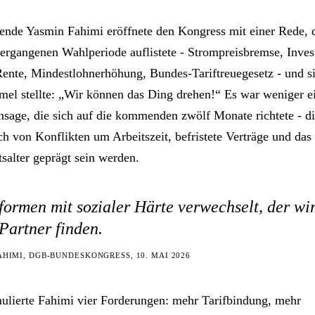
nde Yasmin Fahimi eröffnete den Kongress mit einer Rede, d
vergangenen Wahlperiode auflistete - Strompreisbremse, Invest
 Rente, Mindestlohnerhöhung, Bundes-Tariftreuegesetz - und si
rmel stellte: „Wir können das Ding drehen!“ Es war weniger ei
sage, die sich auf die kommenden zwölf Monate richtete - d
ch von Konflikten um Arbeitszeit, befristete Verträge und das
tsalter geprägt sein werden.
ormen mit sozialer Härte verwechselt, der wir
Partner finden.
AHIMI, DGB-BUNDESKONGRESS, 10. MAI 2026
ulierte Fahimi vier Forderungen: mehr Tarifbindung, mehr