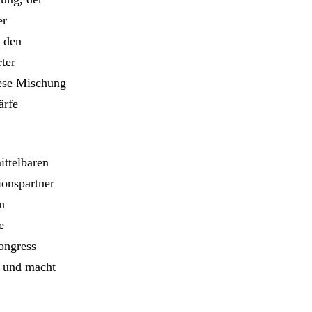
er
n den
ter
iese Mischung
ärfe
ittelbaren
ionspartner
n
e
ongress
e und macht