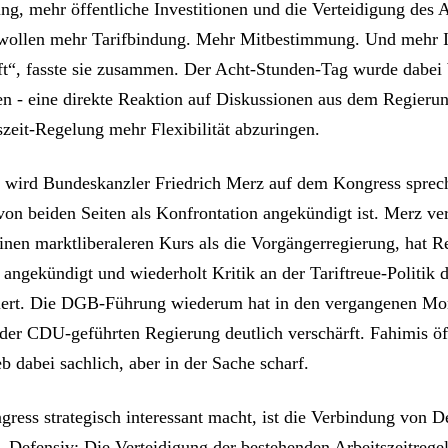
g, mehr öffentliche Investitionen und die Verteidigung des 
wollen mehr Tarifbindung. Mehr Mitbestimmung. Und mehr I
ft“, fasste sie zusammen. Der Acht-Stunden-Tag wurde dabei
n - eine direkte Reaktion auf Diskussionen aus dem Regierun
szeit-Regelung mehr Flexibilität abzuringen.
wird Bundeskanzler Friedrich Merz auf dem Kongress sprech
 von beiden Seiten als Konfrontation angekündigt ist. Merz ver
einen marktliberaleren Kurs als die Vorgängerregierung, hat 
 angekündigt und wiederholt Kritik an der Tariftreue-Politik 
iert. Die DGB-Führung wiederum hat in den vergangenen Mo
 der CDU-geführten Regierung deutlich verschärft. Fahimis öf
 dabei sachlich, aber in der Sache scharf.
ress strategisch interessant macht, ist die Verbindung von D
. Defensiv: Die Verteidigung der bestehenden Arbeitszeitrege