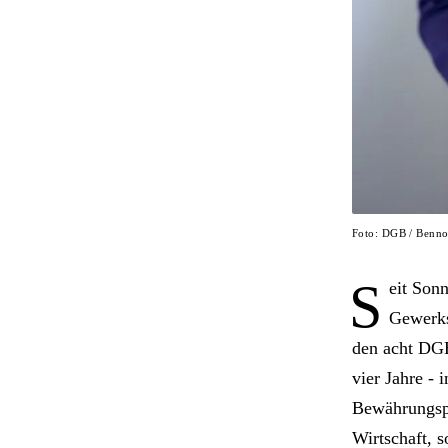
Foto: DGB / Benn
S
eit Son
Gewerks
den acht DGB
vier Jahre -
Bewährungspr
Wirtschaft, s