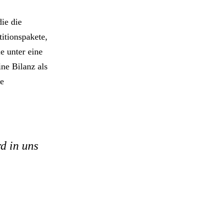
ie die
itionspakete,
e unter eine
ne Bilanz als
ie
d in uns