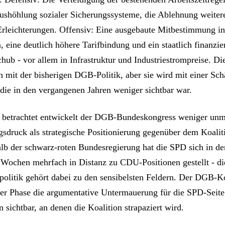
ushöhlung sozialer Sicherungssysteme, die Ablehnung weiter
Erleichterungen. Offensiv: Eine ausgebaute Mitbestimmung i
eine deutlich höhere Tarifbindung und ein staatlich finanzier
chub - vor allem in Infrastruktur und Industriestrompreise. D
h mit der bisherigen DGB-Politik, aber sie wird mit einer Sch
 die in den vergangenen Jahren weniger sichtbar war.
h betrachtet entwickelt der DGB-Bundeskongress weniger unm
sdruck als strategische Positionierung gegenüber dem Koalit
lb der schwarz-roten Bundesregierung hat die SPD sich in de
Wochen mehrfach in Distanz zu CDU-Positionen gestellt - di
politik gehört dabei zu den sensibelsten Feldern. Der DGB-K
ieser Phase die argumentative Untermauerung für die SPD-Seit
n sichtbar, an denen die Koalition strapaziert wird.