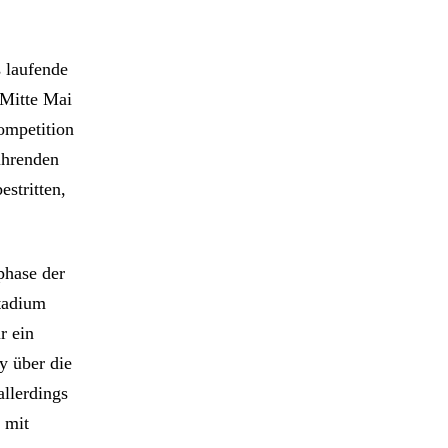
 laufende
 Mitte Mai
Competition
ührenden
estritten,
phase der
tadium
r ein
y über die
allerdings
 mit