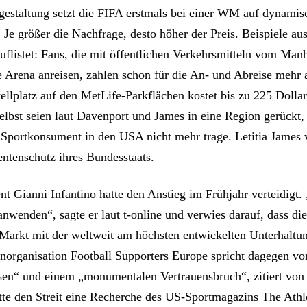
sgestaltung setzt die FIFA erstmals bei einer WM auf dynamis
 Je größer die Nachfrage, desto höher der Preis. Beispiele a
auflistet: Fans, die mit öffentlichen Verkehrsmitteln vom Man
e Arena anreisen, zahlen schon für die An- und Abreise mehr 
tellplatz auf den MetLife-Parkflächen kostet bis zu 225 Dolla
elbst seien laut Davenport und James in eine Region gerückt, 
Sportkonsument in den USA nicht mehr trage. Letitia James 
tenschutz ihres Bundesstaats.
nt Gianni Infantino hatte den Anstieg im Frühjahr verteidigt
nwenden“, sagte er laut t-online und verwies darauf, dass die
 Markt mit der weltweit am höchsten entwickelten Unterhaltun
anorganisation Football Supporters Europe spricht dagegen vo
en“ und einem „monumentalen Vertrauensbruch“, zitiert von
tte den Streit eine Recherche des US-Sportmagazins The Athle