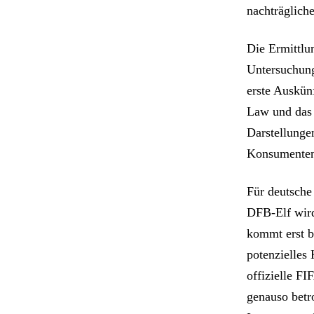
nachträglich
Die Ermittlu
Untersuchung
erste Auskünf
Law und das 
Darstellungen
Konsumenten 
Für deutsche
DFB-Elf wird
kommt erst b
potenzielles
offizielle FI
genauso betr