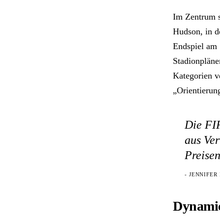
Im Zentrum s
Hudson, in d
Endspiel am 1
Stadionpläne
Kategorien ve
„Orientierun
Die FIF
aus Ve
Preisen
- JENNIFE
Dynamic