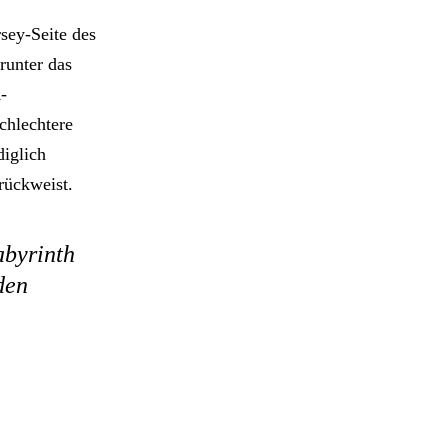
sey-Seite des
runter das
-
chlechtere
diglich
rückweist.
abyrinth
den