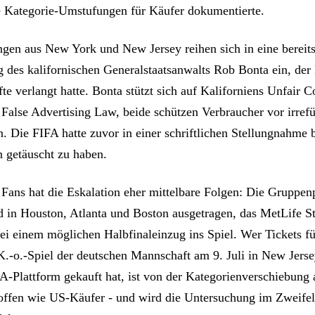
e Kategorie-Umstufungen für Käufer dokumentierte.
ngen aus New York und New Jersey reihen sich in eine bereits
 des kalifornischen Generalstaatsanwalts Rob Bonta ein, der
te verlangt hatte. Bonta stützt sich auf Kaliforniens Unfair 
False Advertising Law, beide schützen Verbraucher vor irref
. Die FIFA hatte zuvor in einer schriftlichen Stellungnahme b
getäuscht zu haben.
 Fans hat die Eskalation eher mittelbare Folgen: Die Gruppen
 in Houston, Atlanta und Boston ausgetragen, das MetLife S
ei einem möglichen Halbfinaleinzug ins Spiel. Wer Tickets fü
 K.-o.-Spiel der deutschen Mannschaft am 9. Juli in New Jerse
FA-Plattform gekauft hat, ist von der Kategorienverschiebung 
offen wie US-Käufer - und wird die Untersuchung im Zweifel