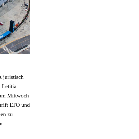
juristisch
 Letitia
 am Mittwoch
hrift LTO und
ben zu
en