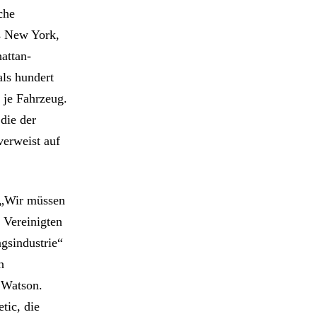
che
us New York,
hattan-
als hundert
r je Fahrzeug.
die der
verweist auf
. „Wir müssen
 Vereinigten
gsindustrie“
n
 Watson.
tic, die