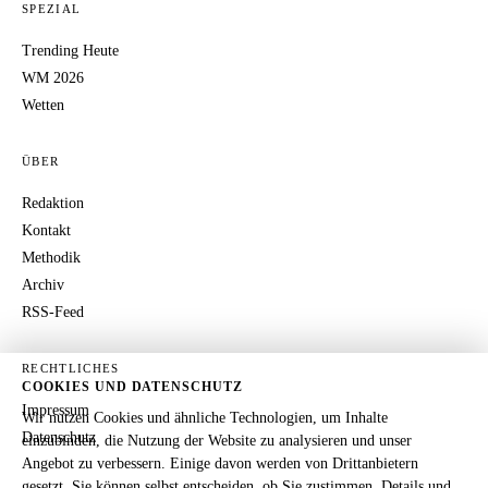
SPEZIAL
Trending Heute
WM 2026
Wetten
ÜBER
Redaktion
Kontakt
Methodik
Archiv
RSS-Feed
RECHTLICHES
COOKIES UND DATENSCHUTZ
Impressum
Wir nutzen Cookies und ähnliche Technologien, um Inhalte
Datenschutz
einzubinden, die Nutzung der Website zu analysieren und unser
Angebot zu verbessern. Einige davon werden von Drittanbietern
gesetzt. Sie können selbst entscheiden, ob Sie zustimmen. Details und