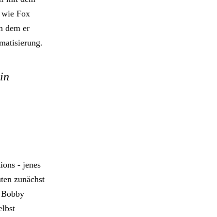
 wie Fox
n dem er
imatisierung.
in
ions - jenes
uten zunächst
r Bobby
elbst