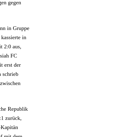
gen gegen
ann in Gruppe
kassierte in
t 2:0 aus,
dsiah FC
t erst der
n schrieb
inzwischen
che Republik
:1 zurück,
-Kapitän
uf mit dem