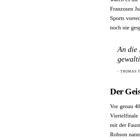
Franzosen Ju
Sports vorre
noch nie gesp
An die 
gewalti
- THOMAS 
Der Gei
Vor genau 40
Viertelfinal
mit der Faus
Robson nannt