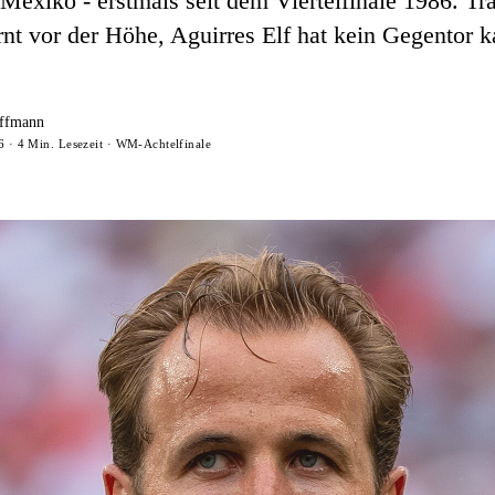
Mexiko - erstmals seit dem Viertelfinale 1986. Tra
nt vor der Höhe, Aguirres Elf hat kein Gegentor ka
ffmann
26 · 4 Min. Lesezeit · WM-Achtelfinale