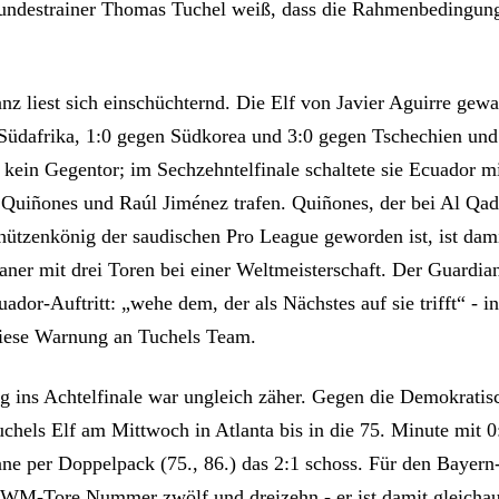
undestrainer Thomas Tuchel weiß, dass die Rahmenbedingun
nz liest sich einschüchternd. Die Elf von Javier Aguirre gew
Südafrika, 1:0 gegen Südkorea und 3:0 gegen Tschechien und 
 kein Gegentor; im Sechzehntelfinale schaltete sie Ecuador mi
 Quiñones und Raúl Jiménez trafen. Quiñones, der bei Al Qa
hützenkönig der saudischen Pro League geworden ist, ist dami
aner mit drei Toren bei einer Weltmeisterschaft. Der Guardia
dor-Auftritt: „wehe dem, der als Nächstes auf sie trifft“ - 
 diese Warnung an Tuchels Team.
 ins Achtelfinale war ungleich zäher. Gegen die Demokratis
chels Elf am Mittwoch in Atlanta bis in die 75. Minute mit 0
ne per Doppelpack (75., 86.) das 2:1 schoss. Für den Bayern
 WM-Tore Nummer zwölf und dreizehn - er ist damit gleicha