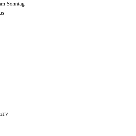
 am Sonntag
us
ntaTV