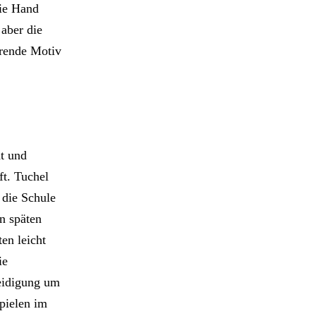
die Hand
 aber die
erende Motiv
dt und
ft. Tuchel
 die Schule
en späten
en leicht
ie
teidigung um
pielen im