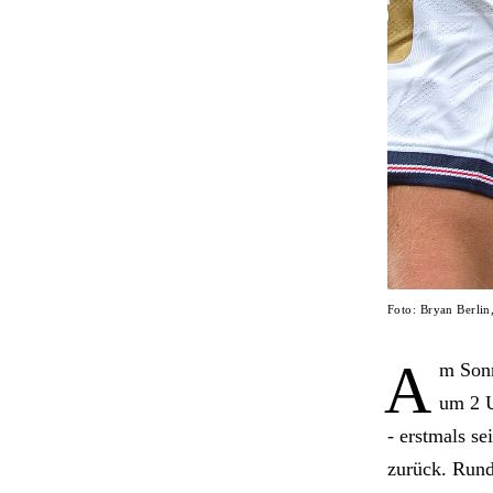
Foto: Bryan Berli
A
m Sonn
um 2 U
- erstmals se
zurück. Rund