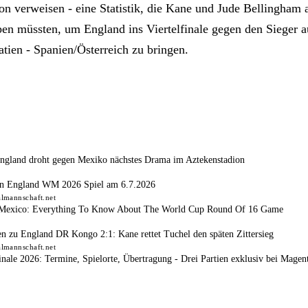
on verweisen - eine Statistik, die Kane und Jude Bellingham
ppen müssten, um England ins Viertelfinale gegen den Sieger a
atien - Spanien/Österreich zu bringen.
gland droht gegen Mexiko nächstes Drama im Aztekenstadion
n England WM 2026 Spiel am 6.7.2026
almannschaft.net
 Mexico: Everything To Know About The World Cup Round Of 16 Game
n zu England DR Kongo 2:1: Kane rettet Tuchel den späten Zittersieg
almannschaft.net
ale 2026: Termine, Spielorte, Übertragung - Drei Partien exklusiv bei Mage