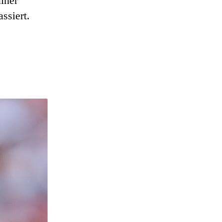
iner
ssiert.