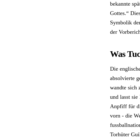
bekannte spä
Gottes.“ Die
Symbolik der
der Vorberich
Was Tuc
Die englisch
absolvierte g
wandte sich 
und lasst sie
Anpfiff für d
vorn - die W
fussballnati
Torhüter Gui