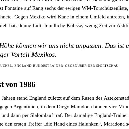
st Fontaine auf Rang sechs der ewigen WM-Torschützenliste,
chnete. Gegen Mexiko wird Kane in einem Umfeld antreten, i
ielt hat: dünne Luft, feindliche Kulisse, wenig Zeit zur Akkl
Höhe können wir uns nicht anpassen. Das ist e
ger Vorteil Mexikos.
TUCHEL, ENGLAND-BUNDESTRAINER, GEGENÜBER DER SPORTSCHAU
st von 1986
 Jahren stand England zuletzt auf dem Rasen des Aztekenstad
e gegen Argentinien, in dem Diego Maradona binnen vier Min
t und dann per Slalomlauf traf. Der damalige England-Traine
e den ersten Treffer „die Hand eines Halunken“, Maradona s