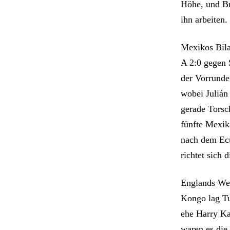
Höhe, und B
ihn arbeiten.
Mexikos Bila
A 2:0 gegen 
der Vorrunde
wobei Julián
gerade Torsc
fünfte Mexik
nach dem Ecua
richtet sich
Englands Weg
Kongo lag Tu
ehe Harry Ka
waren es die