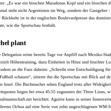
ter: „Es war ein bisschen Maradonas Kopf und ein bisschen 
smal steht nicht Argentinien im Weg, sondern der Gastgeber -
 Rückkehr ist in der englischen Boulevardpresse das domini
te, wie die Sportschau festhält.
hel plant
e Delegation reiste bereits Tage vor Anpfiff nach Mexiko-Sta
ezielt Höhentraining, dazu Einheiten in Hitze und feuchter Lu
zudem an die Fans daheim: „Schreibt eine Entschuldigung für
 Fußball schauen“, zitierte ihn die Sportschau mit Blick auf d
ie Insel. Die Buchmacher sehen England trotz aller Widrigkeit
ettquoten liegen bei etwa 45:55 zugunsten der Three Lions, w
onalmannschaft.net berichtet. Aguirre kann in seiner Innenver
llermo Ochoa auf eine Serie von zehn ungeschlagenen WM-S