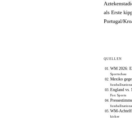
Aztekenstadi
als Erste ki
Portugal/Kro
QUELLEN
WM 2026: En
Sportschau
Mexiko gege
fussballnation
England vs.
Fox Sports
Pressestimme
fussballnation
WM-Achtelfin
kicker