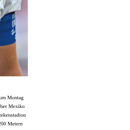
 zum Montag
eber Mexiko
ztekenstadion
2200 Metern