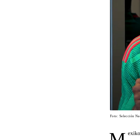
Foto: Selección N
M
exiko