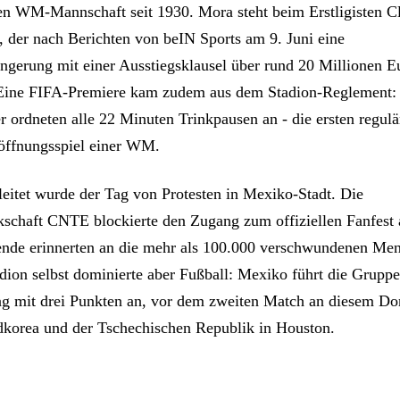
n WM-Mannschaft seit 1930. Mora steht beim Erstligisten C
g, der nach Berichten von beIN Sports am 9. Juni eine
ängerung mit einer Ausstiegsklausel über rund 20 Millionen E
 Eine FIFA-Premiere kam zudem aus dem Stadion-Reglement:
r ordneten alle 22 Minuten Trinkpausen an - die ersten regul
öffnungsspiel einer WM.
gleitet wurde der Tag von Protesten in Mexiko-Stadt. Die
schaft CNTE blockierte den Zugang zum offiziellen Fanfest
nde erinnerten an die mehr als 100.000 verschwundenen Me
dion selbst dominierte aber Fußball: Mexiko führt die Grupp
tag mit drei Punkten an, vor dem zweiten Match an diesem Do
korea und der Tschechischen Republik in Houston.