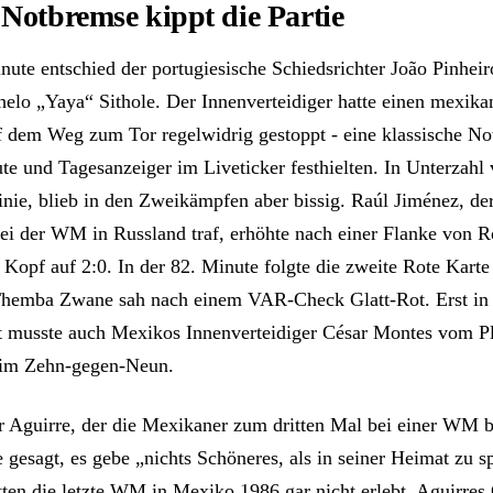
 Notbremse kippt die Partie
nute entschied der portugiesische Schiedsrichter João Pinheir
elo „Yaya“ Sithole. Der Innenverteidiger hatte einen mexika
f dem Weg zum Tor regelwidrig gestoppt - eine klassische N
e und Tagesanzeiger im Liveticker festhielten. In Unterzahl 
inie, blieb in den Zweikämpfen aber bissig. Raúl Jiménez, de
ei der WM in Russland traf, erhöhte nach einer Flanke von R
Kopf auf 2:0. In der 82. Minute folgte die zweite Rote Karte
Themba Zwane sah nach einem VAR-Check Glatt-Rot. Erst in
t musste auch Mexikos Innenverteidiger César Montes vom Pl
 im Zehn-gegen-Neun.
er Aguirre, der die Mexikaner zum dritten Mal bei einer WM be
e gesagt, es gebe „nichts Schöneres, als in seiner Heimat zu s
ten die letzte WM in Mexiko 1986 gar nicht erlebt. Aguirre