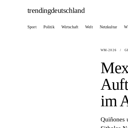
trendingdeutschland
Sport
Politik
Wirtschaft
Welt
Netzkultur
W
WM-2026
/
G
Mex
Auft
im A
Quiñones u