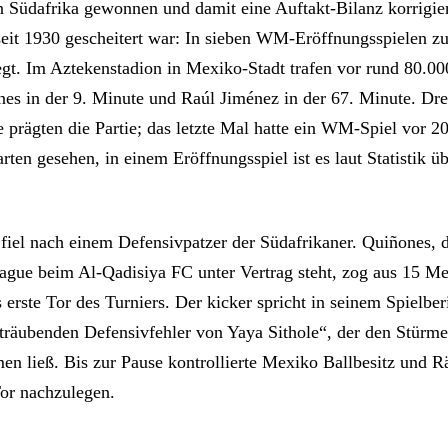
 Südafrika gewonnen und damit eine Auftakt-Bilanz korrigier
eit 1930 gescheitert war: In sieben WM-Eröffnungsspielen zu
iegt. Im Aztekenstadion in Mexiko-Stadt trafen vor rund 80.0
nes in der 9. Minute und Raúl Jiménez in der 67. Minute. Dre
 prägten die Partie; das letzte Mal hatte ein WM-Spiel vor 2
rten gesehen, in einem Eröffnungsspiel ist es laut Statistik ü
fiel nach einem Defensivpatzer der Südafrikaner. Quiñones, d
ague beim Al-Qadisiya FC unter Vertrag steht, zog aus 15 Me
 erste Tor des Turniers. Der kicker spricht in seinem Spielber
träubenden Defensivfehler von Yaya Sithole“, der den Stürm
n ließ. Bis zur Pause kontrollierte Mexiko Ballbesitz und 
Tor nachzulegen.