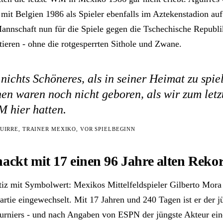
mit Belgien 1986 als Spieler ebenfalls im Aztekenstadion au
annschaft nun für die Spiele gegen die Tschechische Republ
tieren - ohne die rotgesperrten Sithole und Zwane.
 nichts Schöneres, als in seiner Heimat zu spie
n waren noch nicht geboren, als wir zum let
 hier hatten.
GUIRRE, TRAINER MEXIKO, VOR SPIELBEGINN
ackt mit 17 einen 96 Jahre alten Reko
iz mit Symbolwert: Mexikos Mittelfeldspieler Gilberto Mor
artie eingewechselt. Mit 17 Jahren und 240 Tagen ist er der j
Turniers - und nach Angaben von ESPN der jüngste Akteur ein