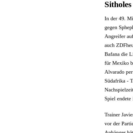
Sitholes
In der 49. Mi
gegen Spheph
Angreifer au
auch ZDFheut
Bafana die L
für Mexiko b
Alvarado per 
Südafrika - 
Nachspielzei
Spiel endete
Trainer Javi
vor der Parti
Anhänger hät