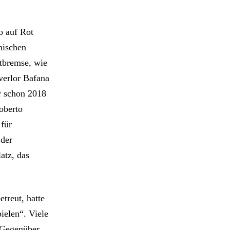
o auf Rot
nischen
otbremse, wie
verlor Bafana
r schon 2018
oberto
 für
 der
atz, das
treut, hatte
pielen“. Viele
s Gegenüber