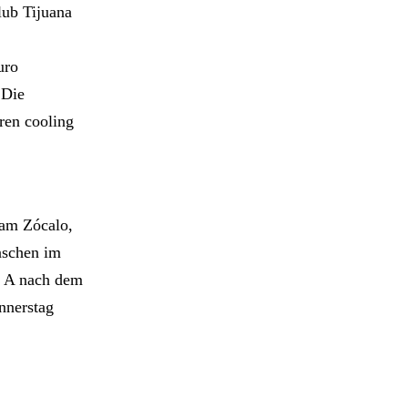
lub Tijuana
uro
 Die
ären cooling
 am Zócalo,
nschen im
e A nach dem
nnerstag