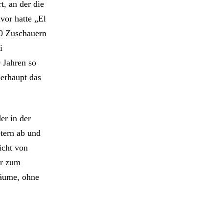
t, an der die
vor hatte „El
00 Zuschauern
i
0 Jahren so
berhaupt das
er in der
tern ab und
icht von
er zum
Räume, ohne