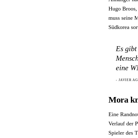
Hugo Broos, 
muss seine M
Südkorea sor
Es gibt
Mensche
eine WM
- JAVIER A
Mora kn
Eine Randnot
Verlauf der P
Spieler des 