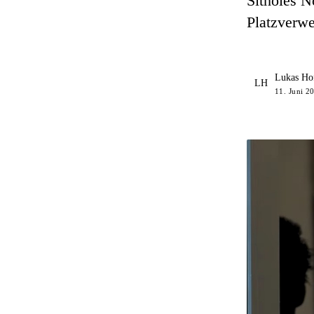
Sitholes N
Platzverwe
Lukas Ho
LH
11. Juni 2