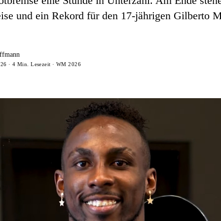
otbremse eine Stunde in Unterzahl. Am Ende stehe
ise und ein Rekord für den 17-jährigen Gilberto 
ffmann
026 · 4 Min. Lesezeit · WM 2026