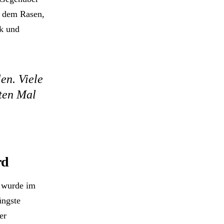
f dem Rasen,
ik und
len. Viele
zten Mal
rd
a wurde im
üngste
er