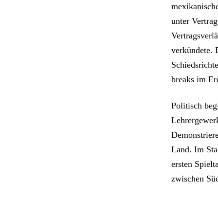
mexikanische
unter Vertra
Vertragsverl
verkündete.
Schiedsrichte
breaks im Er
Politisch be
Lehrergewerk
Demonstriere
Land. Im Sta
ersten Spiel
zwischen Süd