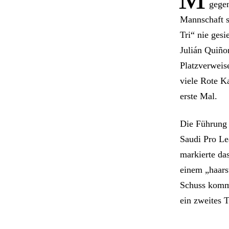
gegen
Mannschaft s
Tri“ nie ges
Julián Quiño
Platzverweise
viele Rote Ka
erste Mal.
Die Führung 
Saudi Pro Le
markierte das
einem „haars
Schuss komme
ein zweites 