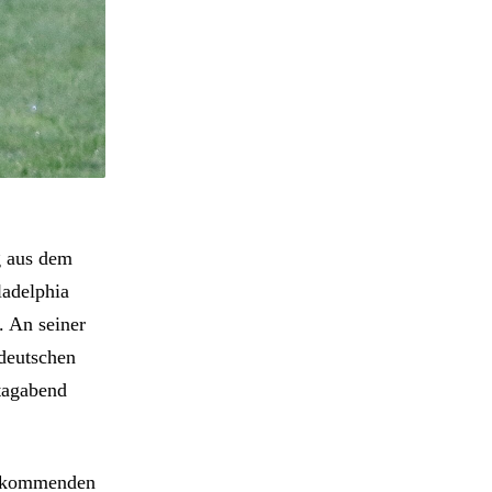
g aus dem
adelphia
. An seiner
 deutschen
tagabend
en kommenden