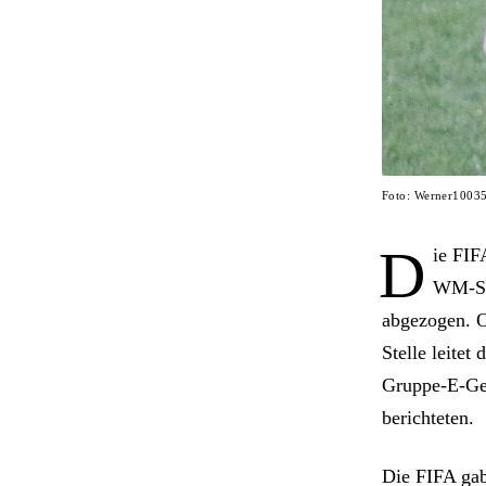
Foto: Werner1003
D
ie FIF
WM-Spi
abgezogen. O
Stelle leitet
Gruppe-E-Geg
berichteten.
Die FIFA gab