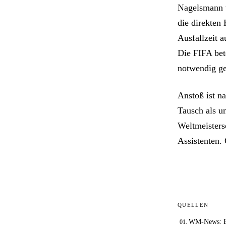
Nagelsmann v
die direkten
Ausfallzeit 
Die FIFA bet
notwendig g
Anstoß ist n
Tausch als u
Weltmeistersc
Assistenten. 
QUELLEN
WM-News: Eng