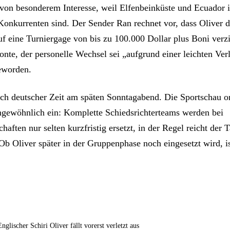
on besonderem Interesse, weil Elfenbeinküste und Ecuador 
 Konkurrenten sind. Der Sender Ran rechnet vor, dass Oliver d
auf eine Turniergage von bis zu 100.000 Dollar plus Boni verz
onte, der personelle Wechsel sei „aufgrund einer leichten Ver
eworden.
ach deutscher Zeit am späten Sonntagabend. Die Sportschau o
ngewöhnlich ein: Komplette Schiedsrichterteams werden bei
haften nur selten kurzfristig ersetzt, in der Regel reicht der 
Ob Oliver später in der Gruppenphase noch eingesetzt wird, is
lischer Schiri Oliver fällt vorerst verletzt aus