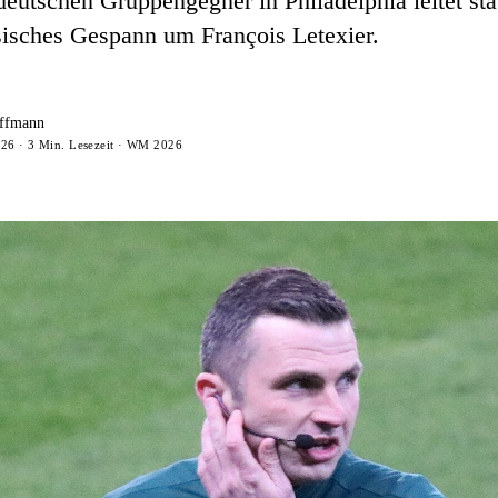
 deutschen Gruppengegner in Philadelphia leitet sta
sisches Gespann um François Letexier.
ffmann
026 · 3 Min. Lesezeit · WM 2026