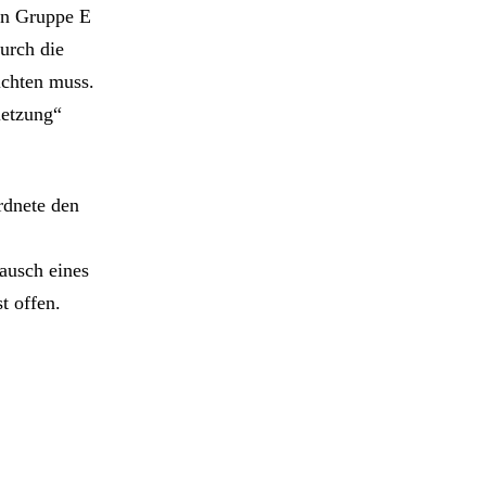
in Gruppe E
urch die
ichten muss.
letzung“
rdnete den
Tausch eines
t offen.