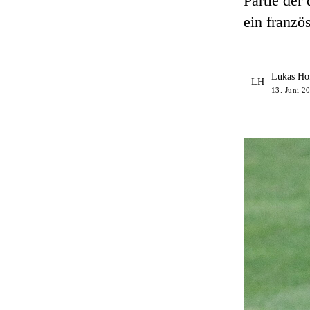
Partie der
ein franzö
Lukas Ho
LH
13. Juni 2