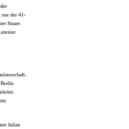
 der
 nur der 41-
ter Stuart
Letexier
eisterschaft.
 Berlin
leitet.
dem
ner Julian