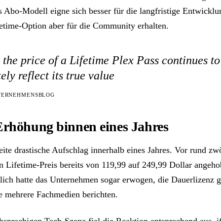
s Abo-Modell eigne sich besser für die langfristige Entwickl
fetime-Option aber für die Community erhalten.
 the price of a Lifetime Plex Pass continues t
ely reflect its true value
NTERNEHMENSBLOG
Erhöhung binnen eines Jahres
weite drastische Aufschlag innerhalb eines Jahres. Vor rund z
en Lifetime-Preis bereits von 119,99 auf 249,99 Dollar angeho
lich hatte das Unternehmen sogar erwogen, die Dauerlizenz 
ie mehrere Fachmedien berichten.
chsprachigen Tech-Szene fiel die Reaktion entsprechend aus. i