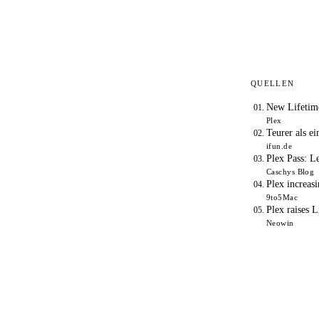
QUELLEN
New Lifetime
Plex
Teurer als e
ifun.de
Plex Pass: L
Caschys Blog
Plex increas
9to5Mac
Plex raises 
Neowin