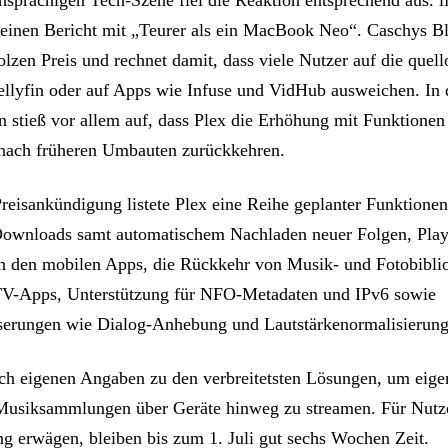
seinen Bericht mit „Teurer als ein MacBook Neo“. Caschys B
lzen Preis und rechnet damit, dass viele Nutzer auf die quell
Jellyfin oder auf Apps wie Infuse und VidHub ausweichen. In
stieß vor allem auf, dass Plex die Erhöhung mit Funktionen r
st nach früheren Umbauten zurückkehren.
Preisankündigung listete Plex eine Reihe geplanter Funktionen
Downloads samt automatischem Nachladen neuer Folgen, Playl
n den mobilen Apps, die Rückkehr von Musik- und Fotobibli
TV-Apps, Unterstützung für NFO-Metadaten und IPv6 sowie
erungen wie Dialog-Anhebung und Lautstärkenormalisierung
ach eigenen Angaben zu den verbreitetsten Lösungen, um eige
Musiksammlungen über Geräte hinweg zu streamen. Für Nutze
g erwägen, bleiben bis zum 1. Juli gut sechs Wochen Zeit.