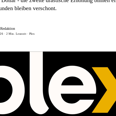
 Dollar - die zweite drastische Erhöhung binnen ei
nden bleiben verschont.
-Redaktion
26 · 2 Min. Lesezeit · Plex