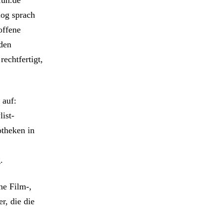
log sprach
offene
 den
echtfertigt,
 auf:
ist-
otheken in
.
ne Film-,
r, die die