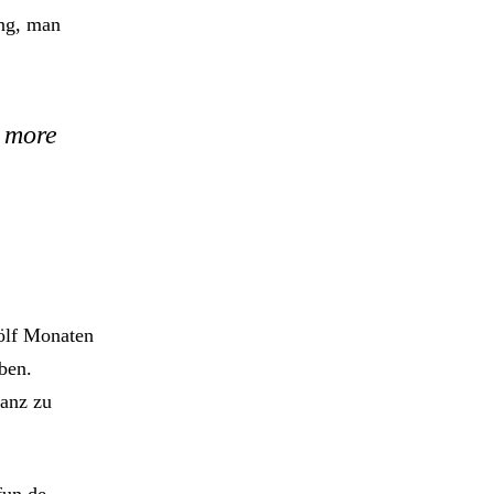
ung, man
o more
wölf Monaten
ben.
ganz zu
fun.de