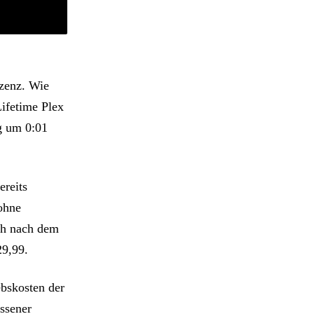
izenz. Wie
Lifetime Plex
ag um 0:01
ereits
 ohne
ch nach dem
29,99.
ebskosten der
ssener