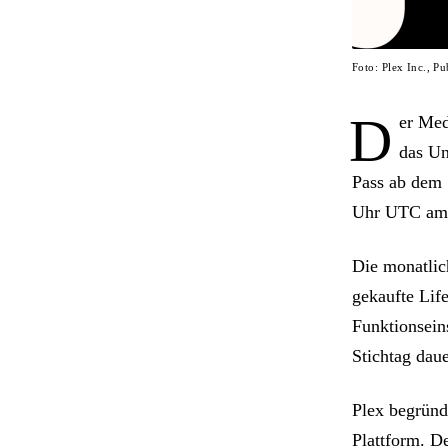
Foto: Plex Inc., P
D
er Med
das Un
Pass ab dem 
Uhr UTC am 1.
Die monatlic
gekaufte Life
Funktionsein
Stichtag daue
Plex begründ
Plattform. D