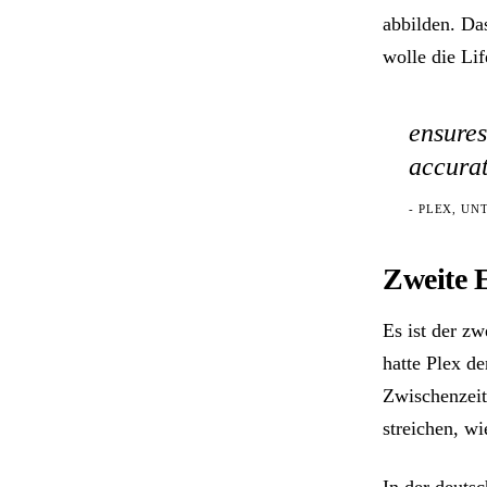
abbilden. Da
wolle die Li
ensures
accurat
- PLEX, U
Zweite 
Es ist der z
hatte Plex d
Zwischenzeit
streichen, w
In der deuts