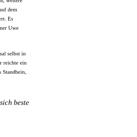
t, weitere
 auf dem
rt. Es
ainer Uwe
al selbst in
 reichte ein
s Standbein,
sich beste