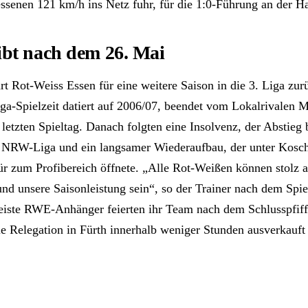
ssenen 121 km/h ins Netz fuhr, für die 1:0-Führung an der Ha
ibt nach dem 26. Mai
rt Rot-Weiss Essen für eine weitere Saison in die 3. Liga zur
liga-Spielzeit datiert auf 2006/07, beendet vom Lokalrivalen
etzten Spieltag. Danach folgten eine Insolvenz, der Abstieg b
e NRW-Liga und ein langsamer Wiederaufbau, der unter Kosch
ür zum Profibereich öffnete. „Alle Rot-Weißen können stolz a
nd unsere Saisonleistung sein“, so der Trainer nach dem Spi
eiste RWE-Anhänger feierten ihr Team nach dem Schlusspfiff
die Relegation in Fürth innerhalb weniger Stunden ausverkauf