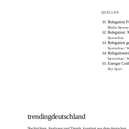
QUELLEN
Relegation Fü
Media-Sportse
Relegation: 
Sportschau
Relegation g
Sportschau /
Relegationsr
Sportschau /
Energie Cottb
Sky Sport
trendingdeutschland
Nachrichten, Analysen und Trends, kuratiert aus dem deutschen