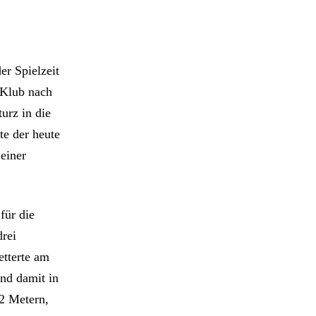
er Spielzeit
 Klub nach
urz in die
lte der heute
einer
für die
drei
etterte am
nd damit in
22 Metern,