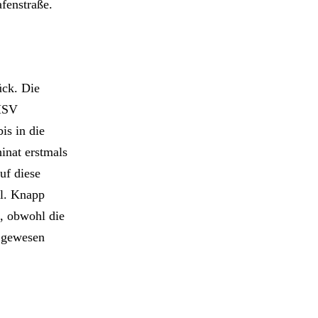
fenstraße.
ück. Die
 MSV
is in die
inat erstmals
uf diese
el. Knapp
, obwohl die
t gewesen