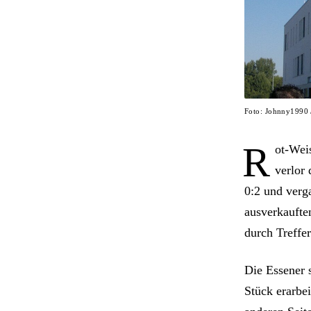
Foto: Johnny1990
R
ot-Weis
verlor
0:2 und verg
ausverkaufte
durch Treffe
Die Essener 
Stück erarbei