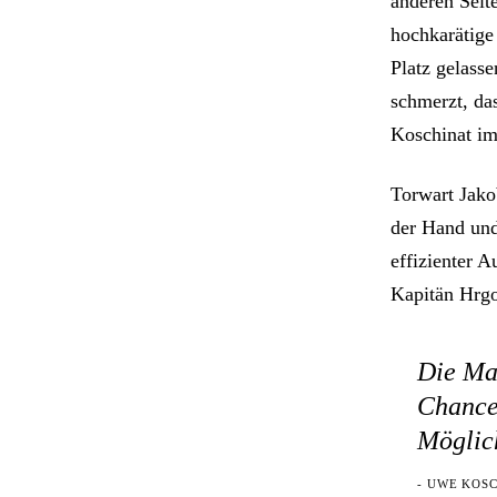
anderen Seit
hochkarätige
Platz gelasse
schmerzt, da
Koschinat im
Torwart Jakob
der Hand und
effizienter A
Kapitän Hrgo
Die Man
Chancen
Möglich
- UWE KOSC