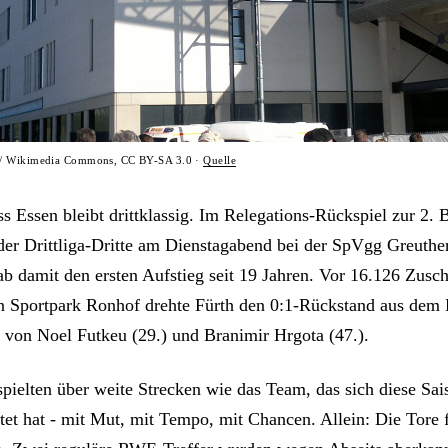
 / Wikimedia Commons, CC BY-SA 3.0 ·
Quelle
s Essen bleibt drittklassig. Im Relegations-Rückspiel zur 2. 
 der Drittliga-Dritte am Dienstagabend bei der SpVgg Greuthe
ab damit den ersten Aufstieg seit 19 Jahren. Vor 16.126 Zusc
n Sportpark Ronhof drehte Fürth den 0:1-Rückstand aus dem 
r von Noel Futkeu (29.) und Branimir Hrgota (47.).
spielten über weite Strecken wie das Team, das sich diese Sai
tet hat - mit Mut, mit Tempo, mit Chancen. Allein: Die Tore f