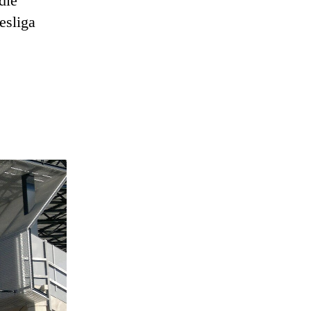
die
esliga