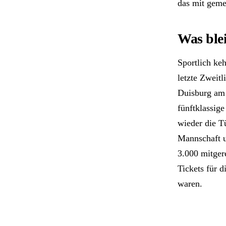
das mit geme
Was ble
Sportlich keh
letzte Zweit
Duisburg am l
fünftklassig
wieder die T
Mannschaft u
3.000 mitger
Tickets für 
waren.