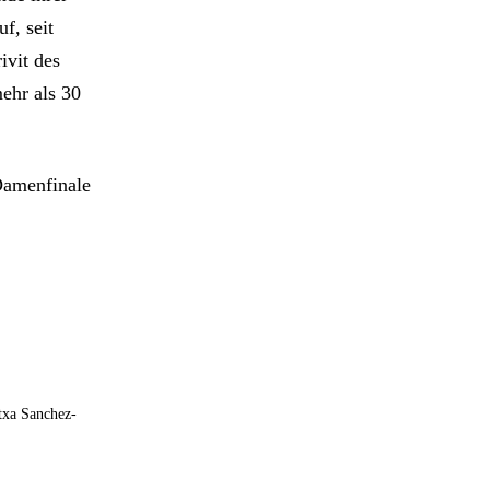
f, seit
ivit des
ehr als 30
 Damenfinale
txa Sanchez-