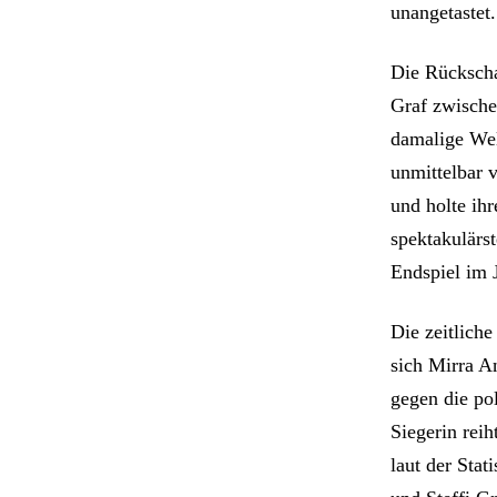
unangetastet.
Die Rückscha
Graf zwische
damalige Wel
unmittelbar v
und holte ihr
spektakulärs
Endspiel im 
Die zeitlich
sich Mirra A
gegen die po
Siegerin reih
laut der Stat