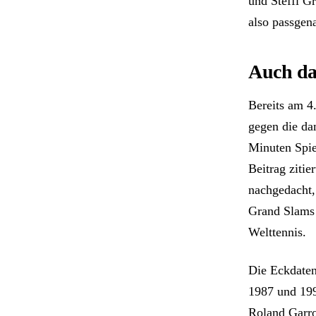
und Steffi G
also passgen
Auch da
Bereits am 4.
gegen die da
Minuten Spie
Beitrag zitie
nachgedacht,
Grand Slams 
Welttennis.
Die Eckdaten
1987 und 199
Roland Garro