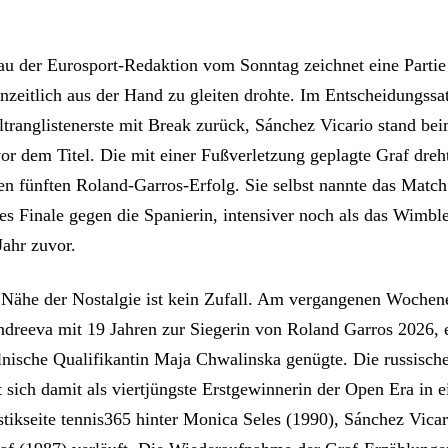
u der Eurosport-Redaktion vom Sonntag zeichnet eine Partie
nzeitlich aus der Hand zu gleiten drohte. Im Entscheidungssat
tranglistenerste mit Break zurück, Sánchez Vicario stand bei
or dem Titel. Die mit einer Fußverletzung geplagte Graf dreht
en fünften Roland-Garros-Erfolg. Sie selbst nannte das Match 
tes Finale gegen die Spanierin, intensiver noch als das Wimbl
Jahr zuvor.
e Nähe der Nostalgie ist kein Zufall. Am vergangenen Wochen
ndreeva mit 19 Jahren zur Siegerin von Roland Garros 2026, e
lnische Qualifikantin Maja Chwalinska genügte. Die russisch
t sich damit als viertjüngste Erstgewinnerin der Open Era in ei
istikseite tennis365 hinter Monica Seles (1990), Sánchez Vica