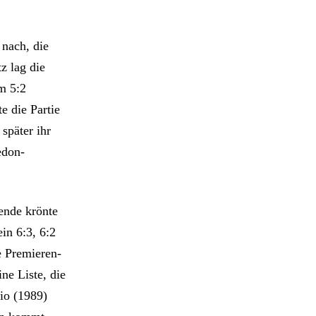
 nach, die
z lag die
m 5:2
e die Partie
später ihr
edon-
ende krönte
in 6:3, 6:2
e Premieren-
ne Liste, die
rio (1989)