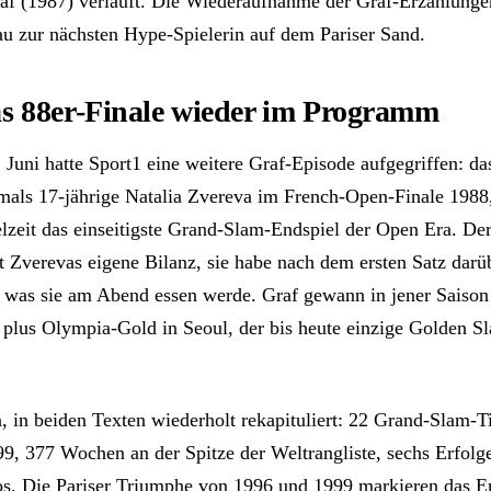
raf (1987) verläuft. Die Wiederaufnahme der Graf-Erzählun
au zur nächsten Hype-Spielerin auf dem Pariser Sand.
s 88er-Finale wieder im Programm
 Juni hatte Sport1 eine weitere Graf-Episode aufgegriffen: das
mals 17-jährige Natalia Zvereva im French-Open-Finale 1988
lzeit das einseitigste Grand-Slam-Endspiel der Open Era. Der
rt Zverevas eigene Bilanz, sie habe nach dem ersten Satz darü
 was sie am Abend essen werde. Graf gewann in jener Saison 
plus Olympia-Gold in Seoul, der bis heute einzige Golden S
, in beiden Texten wiederholt rekapituliert: 22 Grand-Slam-T
9, 377 Wochen an der Spitze der Weltrangliste, sechs Erfolg
s. Die Pariser Triumphe von 1996 und 1999 markieren das En