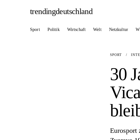
trendingdeutschland
Sport
Politik
Wirtschaft
Welt
Netzkultur
W
SPORT
/
INT
30 J
Vica
blei
Eurosport 