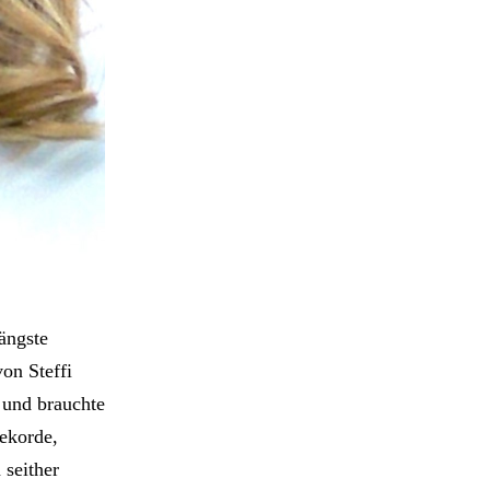
ängste
on Steffi
 und brauchte
Rekorde,
 seither