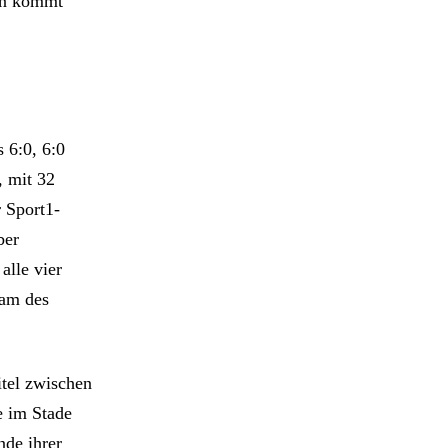
gen kommt
 6:0, 6:0
, mit 32
 Sport1-
ber
alle vier
lam des
itel zwischen
e im Stade
de ihrer