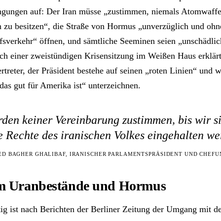
gungen auf: Der Iran müsse „zustimmen, niemals Atomwaffe
zu besitzen“, die Straße von Hormus „unverzüglich und oh
ffsverkehr“ öffnen, und sämtliche Seeminen seien „unschädlic
h einer zweistündigen Krisensitzung im Weißen Haus erklärt
treter, der Präsident bestehe auf seinen „roten Linien“ und 
s gut für Amerika ist“ unterzeichnen.
den keiner Vereinbarung zustimmen, bis wir si
e Rechte des iranischen Volkes eingehalten we
D BAGHER GHALIBAF, IRANISCHER PARLAMENTSPRÄSIDENT UND CHEF
um Uranbestände und Hormus
tig ist nach Berichten der Berliner Zeitung der Umgang mit d