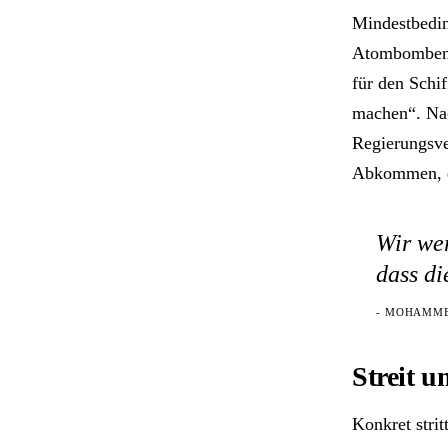
Mindestbedin
Atombomben 
für den Schi
machen“. Nac
Regierungsver
Abkommen, da
Wir wer
dass di
- MOHAMME
Streit 
Konkret strit