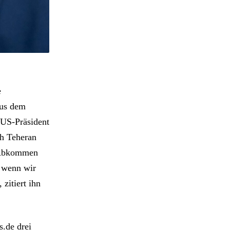
e
us dem
US-Präsident
h Teheran
n Abkommen
 wenn wir
zitiert ihn
s.de drei