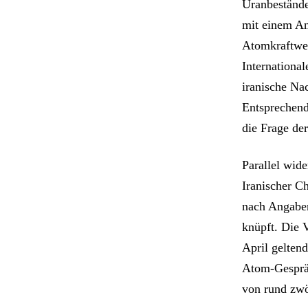
Uranbeständ
mit einem An
Atomkraftwer
Internationa
iranische Na
Entsprechend
die Frage der
Parallel wid
Iranischer C
nach Angaben
knüpft. Die V
April gelten
Atom-Gespräch
von rund zwö