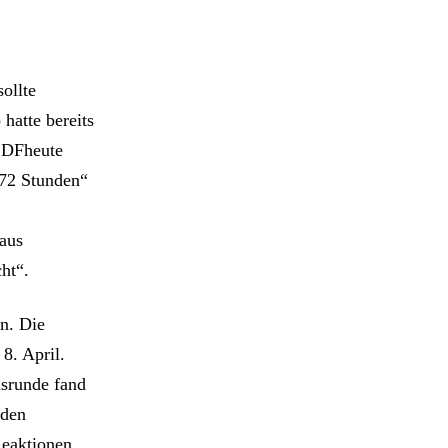
ollte
hatte bereits
ZDFheute
 72 Stunden“
 aus
ht“.
en. Die
8. April.
hsrunde fand
 den
Reaktionen