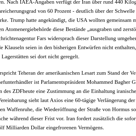
en. Nach IAEA-Angaben verfügt der Iran über rund 440 Kil
reicherungsgrad von 60 Prozent - deutlich über der Schwelle f
ke. Trump hatte angekündigt, die USA wollten gemeinsam m
len Atomenergiebehörde diese Bestände „ausgraben und zerstö
chrichtenagentur Fars widersprach dieser Darstellung umgehe
e Klauseln seien in den bisherigen Entwürfen nicht enthalten
 Lagerstätten sei dort nicht geregelt.
erspricht Teheran der amerikanischen Lesart zum Stand der V
hefunterhändler ist Parlamentspräsident Mohammed Bagher Gh
 des ZDFheute eine Zustimmung an die Einhaltung iranische
ereinbarung sieht laut Axios eine 60-tägige Verlängerung der
den Waffenruhe, die Wiederöffnung der Straße von Hormus sow
e während dieser Frist vor. Iran fordert zusätzlich die sofor
lf Milliarden Dollar eingefrorenen Vermögens.