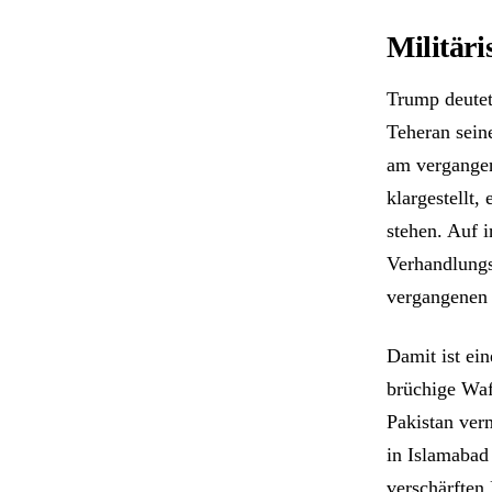
Militäri
Trump deutete
Teheran sein
am vergange
klargestellt
stehen. Auf i
Verhandlungs
vergangenen 
Damit ist ei
brüchige Waf
Pakistan verm
in Islamaba
verschärften