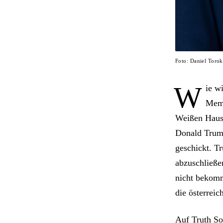
Foto: Daniel Toro
W
ie w
Memo
Weißen Haus 
Donald Trump
geschickt. T
abzuschließe
nicht bekomm
die österreic
Auf Truth So