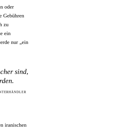
n oder
ne Gebühren
h zu
e ein
werde nur „ein
cher sind,
rden.
UNTERHÄNDLER
en iranischen