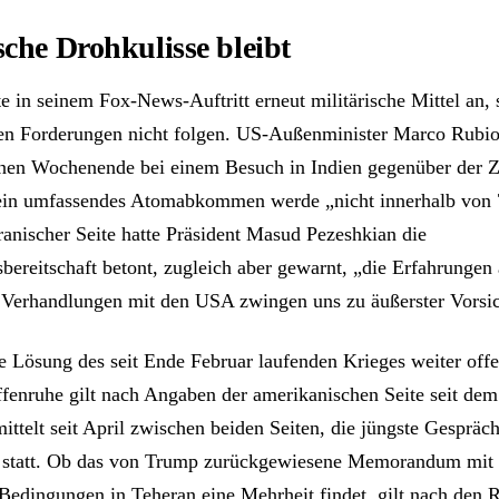
sche Drohkulisse bleibt
 in seinem Fox-News-Auftritt erneut militärische Mittel an, s
en Forderungen nicht folgen. US-Außenminister Marco Rubio 
nen Wochenende bei einem Besuch in Indien gegenüber der 
, ein umfassendes Atomabkommen werde „nicht innerhalb von
ranischer Seite hatte Präsident Masud Pezeshkian die
bereitschaft betont, zugleich aber gewarnt, „die Erfahrungen
Verhandlungen mit den USA zwingen uns zu äußerster Vorsic
ne Lösung des seit Ende Februar laufenden Krieges weiter off
fenruhe gilt nach Angaben der amerikanischen Seite seit dem 
ittelt seit April zwischen beiden Seiten, die jüngste Gespräc
d statt. Ob das von Trump zurückgewiesene Memorandum mit
 Bedingungen in Teheran eine Mehrheit findet, gilt nach den 