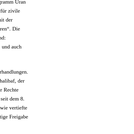
ogramm Uran
ür zivile
it der
ren“. Die
nd:
, und auch
erhandlungen.
alibaf, der
r Rechte
 seit dem 8.
ie vertiefte
tige Freigabe