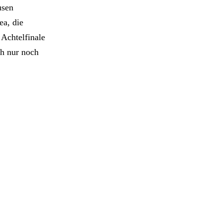
usen
ea, die
 Achtelfinale
ch nur noch