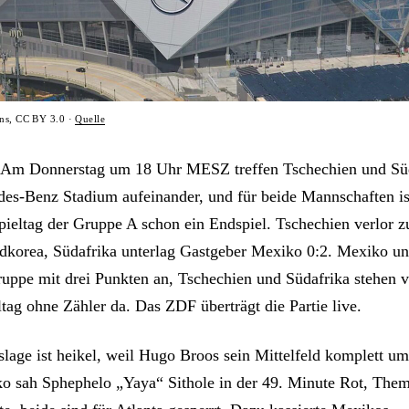
ons, CC BY 3.0 ·
Quelle
. Am Donnerstag um 18 Uhr MESZ treffen Tschechien und Sü
es-Benz Stadium aufeinander, und für beide Mannschaften is
pieltag der Gruppe A schon ein Endspiel. Tschechien verlor 
dkorea, Südafrika unterlag Gastgeber Mexiko 0:2. Mexiko u
ruppe mit drei Punkten an, Tschechien und Südafrika stehen 
tag ohne Zähler da. Das ZDF überträgt die Partie live.
lage ist heikel, weil Hugo Broos sein Mittelfeld komplett u
 sah Sphephelo „Yaya“ Sithole in der 49. Minute Rot, The