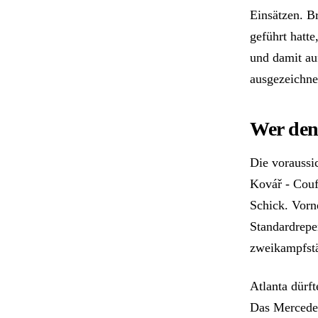
Einsätzen. B
geführt hatt
und damit au
ausgezeichnet
Wer den 
Die voraussic
Kovář - Couf
Schick. Vorn
Standardreper
zweikampfstä
Atlanta dürft
Das Mercedes