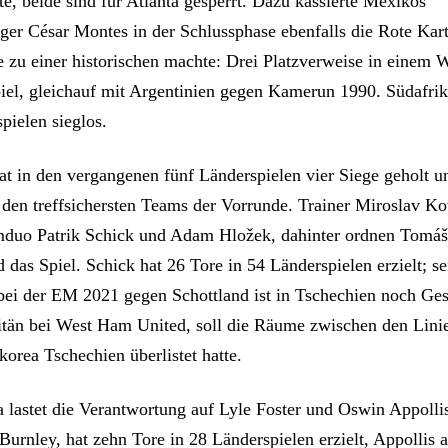
e, beide sind für Atlanta gesperrt. Dazu kassierte Mexikos
iger César Montes in der Schlussphase ebenfalls die Rote Kart
ie zu einer historischen machte: Drei Platzverweise in einem
iel, gleichauf mit Argentinien gegen Kamerun 1990. Südafrika
spielen sieglos.
at in den vergangenen fünf Länderspielen vier Siege geholt u
zu den treffsichersten Teams der Vorrunde. Trainer Miroslav K
mduo Patrik Schick und Adam Hložek, dahinter ordnen Tomá
das Spiel. Schick hat 26 Tore in 54 Länderspielen erzielt; se
ei der EM 2021 gegen Schottland ist in Tschechien noch Ges
tän bei West Ham United, soll die Räume zwischen den Linie
orea Tschechien überlistet hatte.
a lastet die Verantwortung auf Lyle Foster und Oswin Appollis
urnley, hat zehn Tore in 28 Länderspielen erzielt, Appollis a