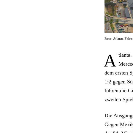
Foto: Atlanta Falc
A
tlanta
Merced
dem ersten S
1:2 gegen Sü
führen die G
zweiten Spiel
Die Ausgangs
Gegen Mexiko