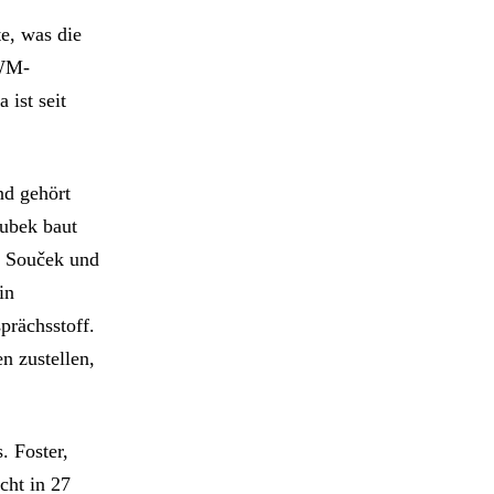
e, was die
 WM-
 ist seit
nd gehört
oubek baut
š Souček und
in
prächsstoff.
n zustellen,
. Foster,
cht in 27