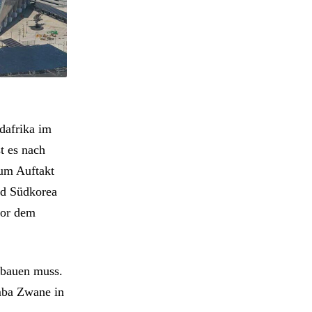
dafrika im
t es nach
zum Auftakt
nd Südkorea
vor dem
mbauen muss.
mba Zwane in