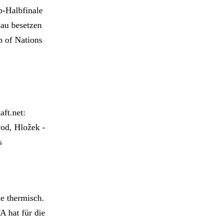
p-Halbfinale
dau besetzen
p of Nations
aft.net:
vod, Hložek -
s
ie thermisch.
A hat für die