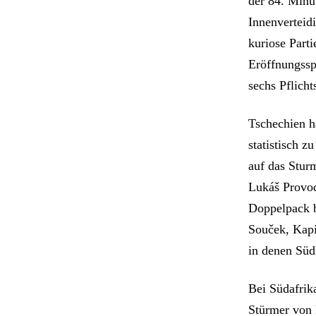
der 84. Minut
Innenverteid
kuriose Part
Eröffnungssp
sechs Pflicht
Tschechien h
statistisch 
auf das Stur
Lukáš Provod 
Doppelpack b
Souček, Kapi
in denen Südk
Bei Südafrik
Stürmer von B