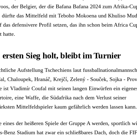
roos, der Belgier, der die Bafana Bafana 2024 zum Afrika-Cu
e, dürfte das Mittelfeld mit Teboho Mokoena und Khuliso Mu
f das defensivere Profil setzen, das ihn schon beim Africa Cu
 hatte.
ersten Sieg holt, bleibt im Turnier
htliche Aufstellung Tschechiens laut fussballnationalmannsch
al, Chaloupek, Hranáč, Krejčí, Zelený - Souček, Sojka - Pro
e ist Vladimír Coufal mit seinen langen Einwürfen ein eigene
toire, eine Waffe, die Südafrika nach dem Verlust seiner
rksten Mittelfeldspieler kaum gefährlich werden lassen kann.
e eines der heißeren Spiele der Gruppe A werden, sportlich w
-Benz Stadium hat zwar ein schließbares Dach, doch die FIF