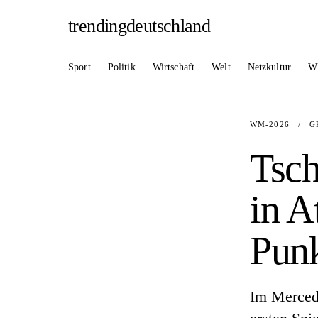
trendingdeutschland
Sport
Politik
Wirtschaft
Welt
Netzkultur
W
WM-2026
/
G
Tsch
in A
Punk
Im Mercede