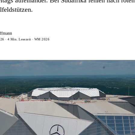
eltags aufeinander. Bei Südafrika fehlen nach rote
lfeldstützen.
ffmann
026 · 4 Min. Lesezeit · WM 2026