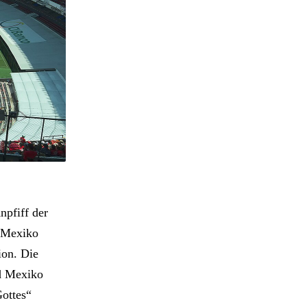
npfiff der
: Mexiko
ion. Die
d Mexiko
ottes“