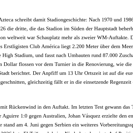
Azteca schreibt damit Stadiongeschichte: Nach 1970 und 198
6 die dritte, die das Stadion im Süden der Hauptstadt beherb
ion weltweit war Schauplatz mehr als zweier WM-Auftakte. 
es Erstligisten Club América liegt 2.200 Meter über dem Meer
 High Stadium, und fasst nach Umbauten rund 87.000 Zusch
n Dollar flossen vor dem Turnier in die Renovierung, wie die
adt berichtet. Der Anpfiff um 13 Uhr Ortszeit ist auf die eu
eschnitten, gleichzeitig fällt er in die einsetzende Regenzeit
mit Rückenwind in den Auftakt. Im letzten Test gewann das
er Aguirre 1:0 gegen Australien, Johan Vásquez erzielte den e
r stand am 4. Juni gegen Serbien ein weiteres Vorbereitungss