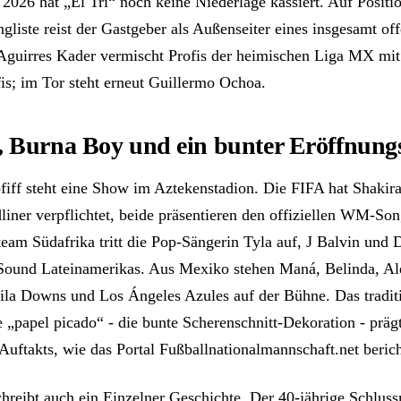
2026 hat „El Tri“ noch keine Niederlage kassiert. Auf Positi
gliste reist der Gastgeber als Außenseiter eines insgesamt of
 Aguirres Kader vermischt Profis der heimischen Liga MX mit
is; im Tor steht erneut Guillermo Ochoa.
, Burna Boy und ein bunter Eröffnun
iff steht eine Show im Aztekenstadion. Die FIFA hat Shakir
liner verpflichtet, beide präsentieren den offiziellen WM-So
team Südafrika tritt die Pop-Sängerin Tyla auf, J Balvin und
Sound Lateinamerikas. Aus Mexiko stehen Maná, Belinda, Al
ila Downs und Los Ángeles Azules auf der Bühne. Das tradit
 „papel picado“ - die bunte Scherenschnitt-Dekoration - prägt
Auftakts, wie das Portal Fußballnationalmannschaft.net berich
hreibt auch ein Einzelner Geschichte. Der 40-jährige Schlus