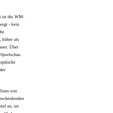
6 ist die WM-
ergt - kein
Die
, höher als
auer. Über
 Sportschau
ropäische
 der
 Team von
ntscheidenden
piel an, im