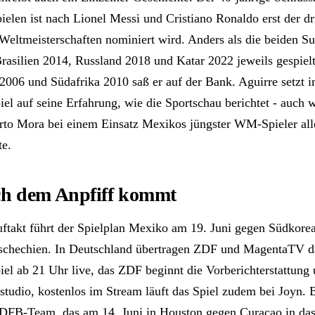
elen ist nach Lionel Messi und Cristiano Ronaldo erst der dri
Weltmeisterschaften nominiert wird. Anders als die beiden Su
asilien 2014, Russland 2018 und Katar 2022 jeweils gespielt
2006 und Südafrika 2010 saß er auf der Bank. Aguirre setzt 
iel auf seine Erfahrung, wie die Sportschau berichtet - auch 
erto Mora bei einem Einsatz Mexikos jüngster WM-Spieler all
e.
h dem Anpfiff kommt
takt führt der Spielplan Mexiko am 19. Juni gegen Südkore
schechien. In Deutschland übertragen ZDF und MagentaTV d
iel ab 21 Uhr live, das ZDF beginnt die Vorberichterstattung
studio, kostenlos im Stream läuft das Spiel zudem bei Joyn. 
DFB-Team, das am 14. Juni in Houston gegen Curaçao in das