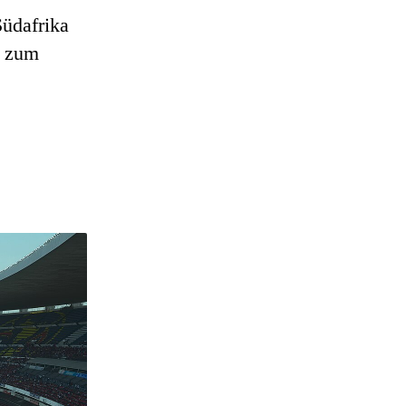
üdafrika
n zum