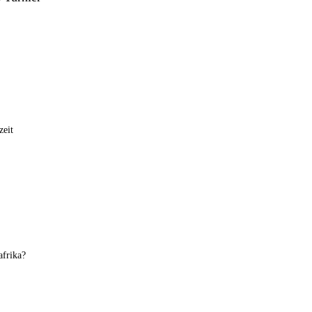
zeit
frika?