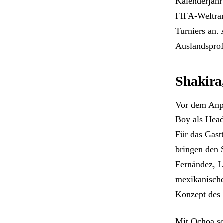
Kalenderjahr 
FIFA-Weltran
Turniers an.
Auslandsprof
Shakira
Vor dem Anpf
Boy als Head
Für das Gast
bringen den 
Fernández, L
mexikanische
Konzept des 
Mit Ochoa sc