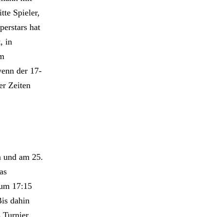
tte Spieler,
perstars hat
, in
im
wenn der 17-
er Zeiten
a und am 25.
as
 um 17:15
Bis dahin
 Turnier