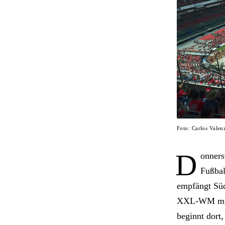
Foto: Carlos Vale
D
onners
Fußbal
empfängt Süd
XXL-WM mit 
beginnt dort