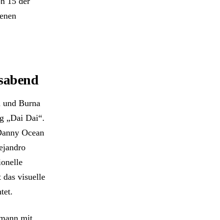
on 15 der
fenen
gsabend
a und Burna
ng „Dai Dai“.
 Danny Ocean
ejandro
ionelle
 das visuelle
tet.
smann mit