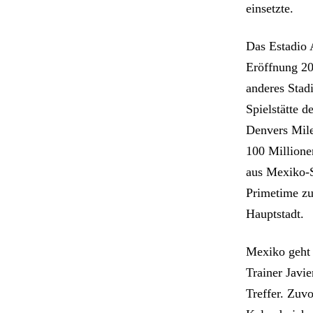
einsetzte.
Das Estadio 
Eröffnung 202
anderes Stad
Spielstätte d
Denvers Mile
100 Millione
aus Mexiko-St
Primetime zug
Hauptstadt.
Mexiko geht 
Trainer Javi
Treffer. Zuvo