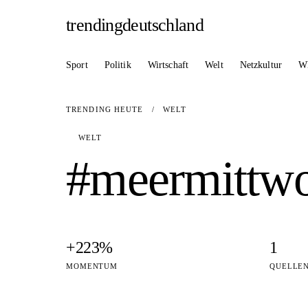
trendingdeutschland
Sport
Politik
Wirtschaft
Welt
Netzkultur
W
TRENDING HEUTE
/
WELT
WELT
#meermittw
+223%
1
MOMENTUM
QUELLE