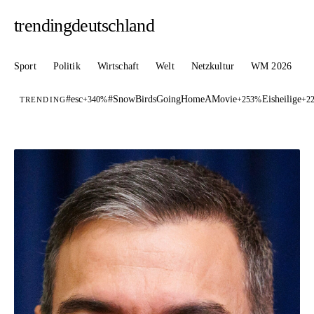
trendingdeutschland
Sport
Politik
Wirtschaft
Welt
Netzkultur
WM 2026
#esc
#SnowBirdsGoingHomeAMovie
Eisheilige
+340%
+253%
+2
TRENDING